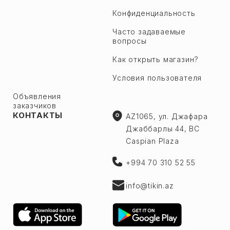
Физули
7-й микрорайон
Конфиденциальность
Кедабек
8-й микрорайон
Часто задаваемые
Геранбой
вопросы
9 микрорайон
Гёйчай
Баладжары
Как открыть магазин?
Гёйгёль
Бинагади
Условия пользователя
Гаджигабул
М. А. Расулзаде
Объявления
Хачмаз
заказчиков
Сулутепе ru
КОНТАКТЫ
Хызы
AZ1065, ул. Джафара
Ходжасен
Джаббарлы 44, BC
Ходжалы
Хутор
Caspian Plaza
Ходжавенд
Гарадаг р.
Уджар
+994 70 310 52 55
Алят
Имишли
Биби Хейбат
info@tikin.az
Исмаиллы
Гобустан
Шабран
Кызыл-Даш
Шемаха
Локбатан ru