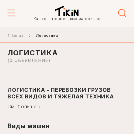
Цена
Каталог строительных материалов
-
Tikin.az
Логистика
ЛОГИСТИКА
Тип объявления
(0 ОБЪЯВЛЕНИЕ)
Продажа
Аренда
ЛОГИСТИКА - ПЕРЕВОЗКИ ГРУЗОВ
ВСЕХ ВИДОВ И ТЯЖЕЛАЯ ТЕХНИКА
Город
См. больше
Сектор логистики в Азербайджане стремительно
развивается и постоянно совершенствуется.
Компании, которые на высоком уровне удовлетворяют
потребности заказчиков в строительной сфере нашей
Виды машин
страны, постоянно расширяют спектр услуг.
Баку