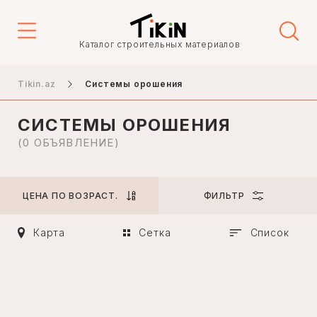
Цена
Каталог строительных материалов
-
Tikin.az
Системы орошения
СИСТЕМЫ ОРОШЕНИЯ
Город
(0 ОБЪЯВЛЕНИЕ)
ЦЕНА ПО ВОЗРАСТ.
ФИЛЬТР
Баку
Гянджа
Карта
Сетка
Список
Нахичевань
Ханкенди
Ленкорань
Мингечаур