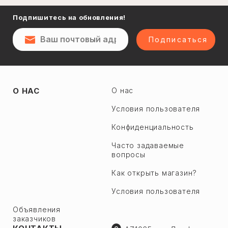
Нафталан
Подпишитесь на обновления!
Сумгаит
Посёлок
Шеки
Подписаться
Ширван
Евлах
Апшерон р.
Акстафа
О НАС
О нас
Геокмалы
Ахсу
Горадиль
Условия пользователя
Астара
Джейранбатан
Конфиденциальность
Бейлаган
Дигях
Барда
Часто задаваемые
Фатмаи
вопросы
Билясувар
Чичек
Как открыть магазин?
Ярдымлы
Старий Джорат
Загатала
Условия пользователя
Новый Джорат
Зангелан
Объявления
Загульба
заказчиков
Зардаб