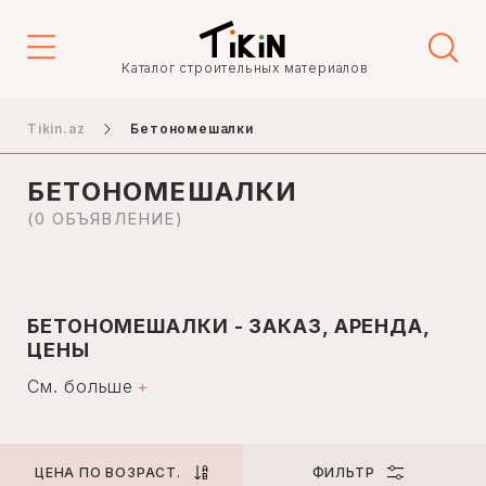
Цена
Каталог строительных материалов
-
Tikin.az
Бетономешалки
БЕТОНОМЕШАЛКИ
Тип объявления
(0 ОБЪЯВЛЕНИЕ)
Продажа
Аренда
БЕТОНОМЕШАЛКИ - ЗАКАЗ, АРЕНДА,
ЦЕНЫ
Город
См. больше
Бетономешалки или бетонотранспортировочные
машины - это строительное оборудование,
предназначенное для подготовки и транспортировки
Баку
ЦЕНА ПО ВОЗРАСТ.
ФИЛЬТР
бетона и аналогичных растворов на строительную