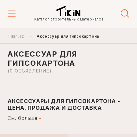
Цена
Каталог строительных материалов
-
Tikin.az
Аксессуар для гипсокартона
АКСЕССУАР ДЛЯ
Город
ГИПСОКАРТОНА
(0 ОБЪЯВЛЕНИЕ)
Баку
Гянджа
АКСЕССУАРЫ ДЛЯ ГИПСОКАРТОНА -
Нахичевань
ЦЕНА, ПРОДАЖА И ДОСТАВКА
Ханкенди
См. больше
Гипсокартон - один из самых хрупких строительных
Ленкорань
материалов, требующий особого деликатного
поведения. По этой причине при использовании
Мингечаур
гипсокартона при любых ремонтно-строительных