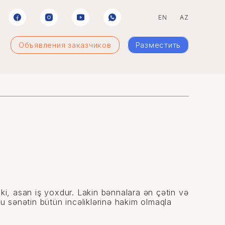
EN
AZ
Объявления заказчиков
Разместить
 ki, asan iş yoxdur. Lakin bənnalara ən çətin və
r bu sənətin bütün incəliklərinə hakim olmaqla