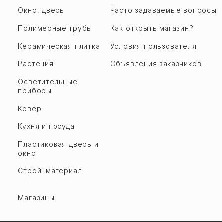
Окно, дверь
Часто задаваемые вопросы
Полимерные трубы
Как открыть магазин?
Керамическая плитка
Условия пользователя
Растения
Объявления заказчиков
Осветительные
приборы
Ковёр
Кухня и посуда
Пластиковая дверь и
окно
Строй. материал
Магазины