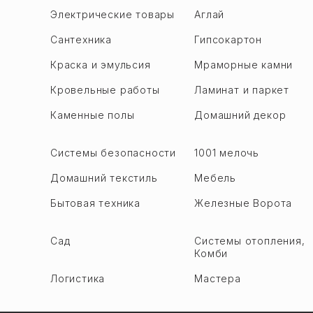
Баладжары
Гёйчай
Электрические товары
Аглай
Бинагади
Гёйгёль
Сантехника
Гипсокартон
М. А. Расулзаде
Гаджигабул
Краска и эмульсия
Мраморные камни
Сулутепе ru
Хачмаз
Кровельные работы
Ламинат и паркет
Ходжасен
Хызы
Хутор
Каменные полы
Домашний декор
Ходжалы
Гарадаг р.
Ходжавенд
Алят
Системы безопасности
1001 мелочь
Уджар
Биби Хейбат
Домашний текстиль
Мебель
Имишли
Гобустан
Исмаиллы
Бытовая техника
Железные Ворота
Кызыл-Даш
Шабран
Локбатан ru
Сад
Системы отопления,
Шемаха
Комби
Пута
Шамкир
Сангачал
Логистика
Мастера
Шуша
Сахиль
Огуз