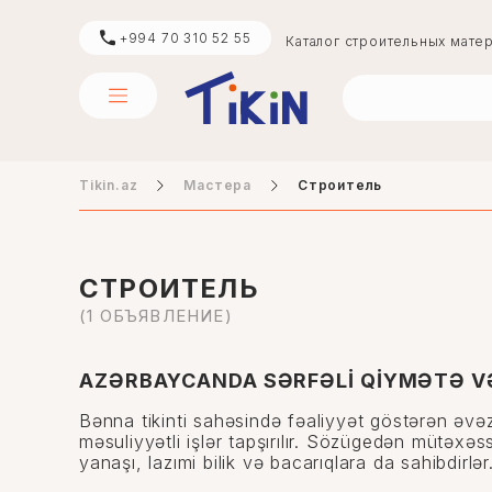
+994 70 310 52 55
Каталог строительных мате
Tikin.az
Мастера
Строитель
цемент
boya
СТРОИТЕЛЬ
(1 ОБЪЯВЛЕНИЕ)
digər
AZƏRBAYCANDA SƏRFƏLİ QİYMƏTƏ V
Bənna tikinti sahəsində fəaliyyət göstərən əvəz
məsuliyyətli işlər tapşırılır. Sözügedən mütəxəss
yanaşı, lazımi bilik və bacarıqlara da sahibdirlər