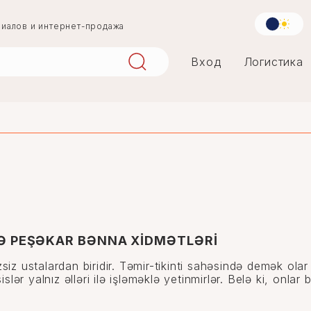
риалов и интернет-продажа
Вход
Логистика
aqlay
mərmər
penoplast
Ə PEŞƏKAR BƏNNA XİDMƏTLƏRİ
siz ustalardan biridir. Təmir-tikinti sahəsində demək olar
islər yalnız əlləri ilə işləməklə yetinmirlər. Belə ki, onla
.