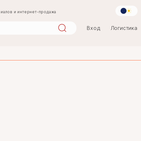
риалов и интернет-продажа
Вход
Логистика
aqlay
mərmər
penoplast