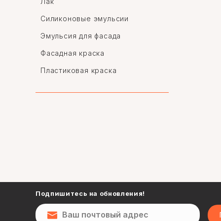
Лак
Силиконовые эмульсии
Эмульсия для фасада
Фасадная краска
Пластиковая краска
Биндер
Гипс
Шпаклевка грунтовка
Шпаклёвка
Шпатлевка
Подпишитесь на обновления!