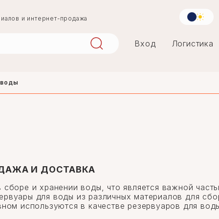
риалов и интернет-продажа
Вход
Логистика
 воды
aqlay
mərmər
penoplast
ОДАЖА И ДОСТАВКА
 сборе и хранении воды, что является важной час
рвуары для воды из различных материалов для сбор
вном используются в качестве резервуаров для воды