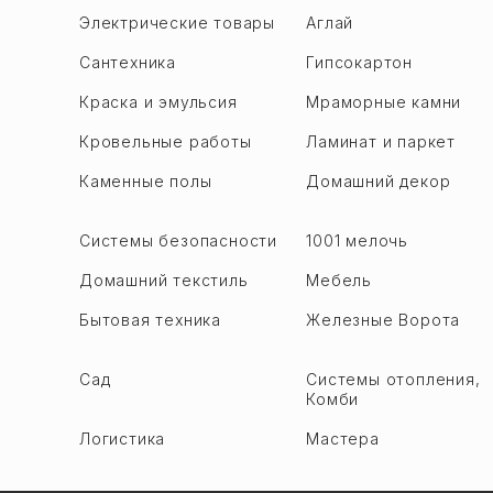
Баладжары
Гёйчай
Электрические товары
Аглай
Бинагади
Гёйгёль
Сантехника
Гипсокартон
М. А. Расулзаде
Гаджигабул
Краска и эмульсия
Мраморные камни
Сулутепе ru
Хачмаз
Кровельные работы
Ламинат и паркет
Ходжасен
Хызы
Хутор
Каменные полы
Домашний декор
Ходжалы
Гарадаг р.
Ходжавенд
Алят
Системы безопасности
1001 мелочь
Уджар
Биби Хейбат
Домашний текстиль
Мебель
Имишли
Гобустан
Исмаиллы
Бытовая техника
Железные Ворота
Кызыл-Даш
Шабран
Локбатан ru
Сад
Системы отопления,
Шемаха
Комби
Пута
Шамкир
Сангачал
Логистика
Мастера
Шуша
Сахиль
Огуз