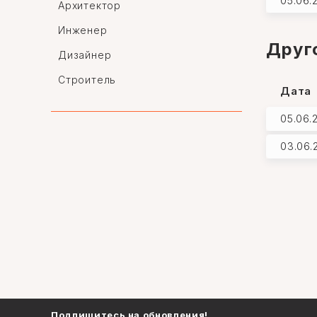
05.06.
Архитектор
Инженер
Друг
Дизайнер
Строитель
Дата
Мастер фасадных работ
05.06.
Кровельщик
03.06.
Электрик
Слесарь
Мастер по укладке плитки
Мастер окон и дверей
Кузнец-сварщик
Плотник
Мастер по паркету и столяр
Подпишитесь на обновления!