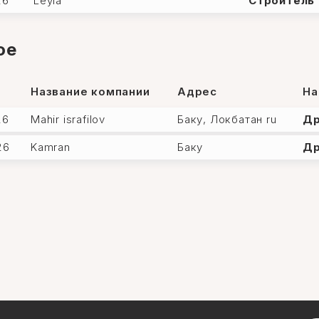
26
Leyla
Строитель
ое
Название компании
Адрес
На
26
Mahir israfilov
Баку, Локбатан ru
Д
26
Kamran
Баку
Д