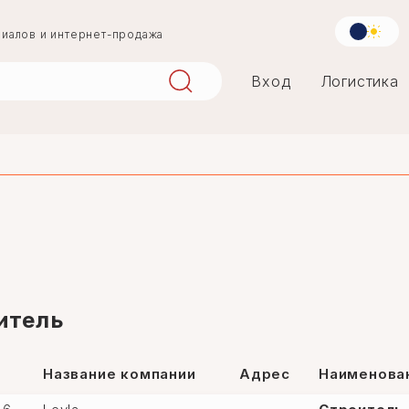
риалов и интернет-продажа
Вход
Логистика
aqlay
mərmər
penoplast
итель
Название компании
Адрес
Наименова