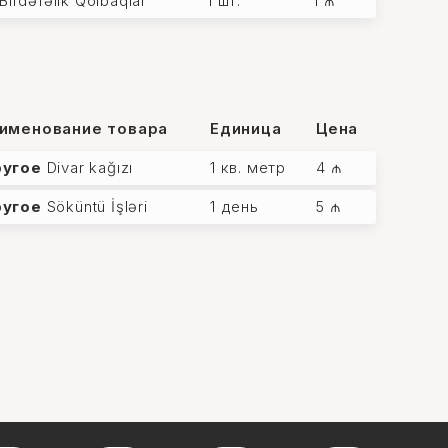
Birdəfəlik Qolbaqlar
1 шт.
1 ₼
именование товара
Единица
Цена
ругое
Divar kağızı
1 кв. метр
4 ₼
ругое
Söküntü İşləri
1 день
5 ₼