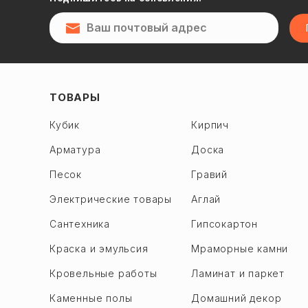
Döşəmə ustası
Маляр
Мастер по укладке тротуарной
плитки
Мастер кондиционеров
ТОВАРЫ
Мастер холодильника
Кубик
Кирпич
Мастер комби
Арматура
Доска
Мастер стиральных машин
Песок
Гравий
Мастер мебели
Электрические товары
Аглай
Другое
Сантехника
Гипсокартон
Краска и эмульсия
Мраморные камни
Кровельные работы
Ламинат и паркет
Каменные полы
Домашний декор