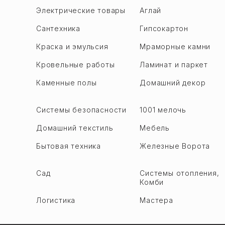
Баладжары
Гёйчай
Электрические товары
Аглай
Бинагади
Гёйгёль
Сантехника
Гипсокартон
М. А. Расулзаде
Гаджигабул
Краска и эмульсия
Мраморные камни
Сулутепе ru
Хачмаз
Кровельные работы
Ламинат и паркет
Ходжасен
Хызы
Хутор
Каменные полы
Домашний декор
Ходжалы
Гарадаг р.
Ходжавенд
Алят
Системы безопасности
1001 мелочь
Уджар
Биби Хейбат
Домашний текстиль
Мебель
Имишли
Гобустан
Исмаиллы
Бытовая техника
Железные Ворота
Кызыл-Даш
Шабран
Локбатан ru
Сад
Системы отопления,
Шемаха
Комби
Пута
Шамкир
Сангачал
Логистика
Мастера
Шуша
Сахиль
Огуз