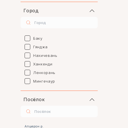
Город
Баку
Гянджа
Нахичевань
Ханкенди
Ленкорань
Мингечаур
Нафталан
Сумгаит
Посёлок
Шеки
Ширван
Евлах
Апшерон р.