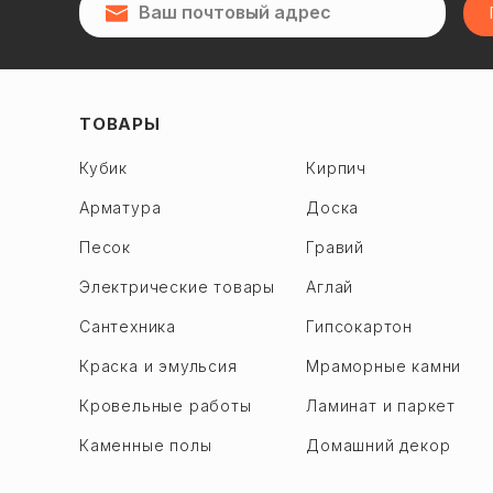
Губадлы
Сарай
Гусар
Бинагади р.
2-я Алатава
Джебраил
28 Мая
Джалильабад
ТОВАРЫ
6-й микрорайон
Дашкесан
Кубик
Кирпич
7-й микрорайон
Физули
Арматура
Доска
8-й микрорайон
Кедабек
9 микрорайон
Песок
Гравий
Геранбой
Баладжары
Гёйчай
Электрические товары
Аглай
Бинагади
Гёйгёль
Сантехника
Гипсокартон
М. А. Расулзаде
Гаджигабул
Краска и эмульсия
Мраморные камни
Сулутепе ru
Хачмаз
Кровельные работы
Ламинат и паркет
Ходжасен
Хызы
Хутор
Каменные полы
Домашний декор
Ходжалы
Гарадаг р.
Ходжавенд