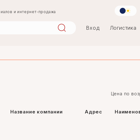
риалов и интернет-продажа
Вход
Логистика
aqlay
mərmər
Цена по воз
penoplast
Название компании
Адрес
Наименов