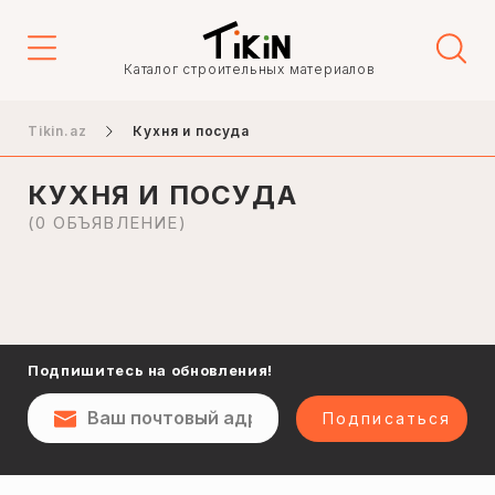
Каталог строительных материалов
Кастрюли
Tikin.az
Кухня и посуда
Сковородки
Тарелки
КУХНЯ И ПОСУДА
Вилки и ножи
(0 ОБЪЯВЛЕНИЕ)
Билюр
Чашки и блюдца
Посуда
Подпишитесь на обновления!
Подписаться