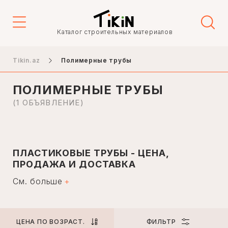
Цена
Каталог строительных материалов
-
Tikin.az
Полимерные трубы
ПОЛИМЕРНЫЕ ТРУБЫ
Город
(1 ОБЪЯВЛЕНИЕ)
Баку
ПЛАСТИКОВЫЕ ТРУБЫ - ЦЕНА,
Гянджа
ПРОДАЖА И ДОСТАВКА
Нахичевань
См. больше
В наше время изделия из пластика стали
Ханкенди
неотъемлемой частью нашей жизни. Неслучайно люди
начали заменять тяжелые металлические материалы,
Ленкорань
которые они использовали в течение многих лет,
пластиковыми материалами. Пластиковые трубы - еще
Мингечаур
ЦЕНА ПО ВОЗРАСТ.
ФИЛЬТР
один продукт, который заменяет металлические