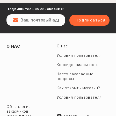
Нафталан
Подпишитесь на обновления!
Сумгаит
Посёлок
Шеки
Подписаться
Ширван
Евлах
Апшерон р.
Акстафа
О НАС
О нас
Геокмалы
Ахсу
Горадиль
Условия пользователя
Астара
Джейранбатан
Конфиденциальность
Бейлаган
Дигях
Барда
Часто задаваемые
Фатмаи
вопросы
Билясувар
Чичек
Как открыть магазин?
Ярдымлы
Старий Джорат
Загатала
Условия пользователя
Новый Джорат
Зангелан
Объявления
Загульба
заказчиков
Зардаб