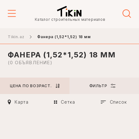
Цена
Каталог строительных материалов
-
Tikin.az
Фанера (1,52*1,52) 18 мм
ФАНЕРА (1,52*1,52) 18 ММ
Город
(0 ОБЪЯВЛЕНИЕ)
ЦЕНА ПО ВОЗРАСТ.
ФИЛЬТР
Баку
Гянджа
Карта
Сетка
Список
Нахичевань
Ханкенди
Ленкорань
Мингечаур