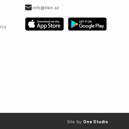
info@tikin.az
licy
Site by
One Studio