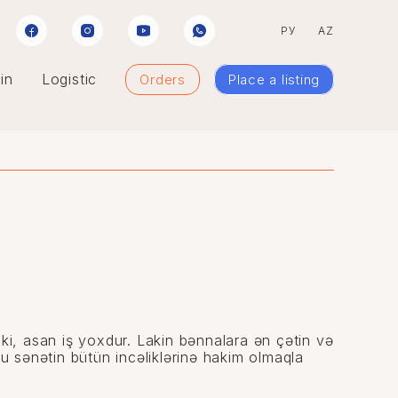
РУ
AZ
in
Logistic
Orders
Place a listing
 ki, asan iş yoxdur. Lakin bənnalara ən çətin və
r bu sənətin bütün incəliklərinə hakim olmaqla