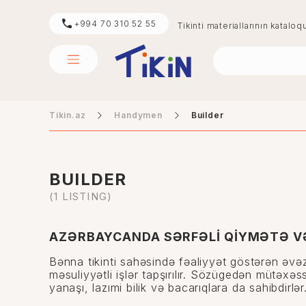
+994 70 310 52 55
Tikinti materiallarının kataloq
Tikin.az
Handymen
Builder
sement
digər
BUILDER
(1 LISTING)
AZƏRBAYCANDA SƏRFƏLİ QİYMƏTƏ V
Bənna tikinti sahəsində fəaliyyət göstərən əvəz
məsuliyyətli işlər tapşırılır. Sözügedən mütəxəss
yanaşı, lazımi bilik və bacarıqlara da sahibdirlər