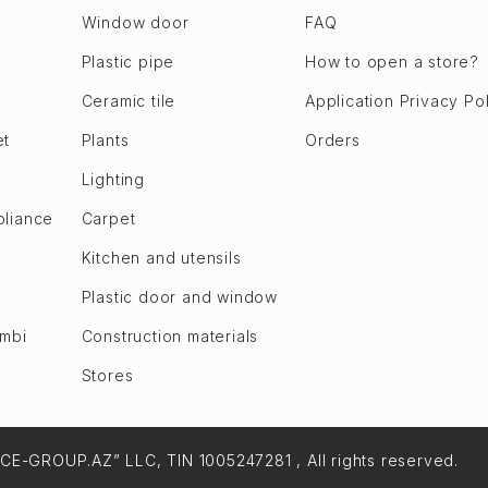
Window door
FAQ
Plastic pipe
How to open a store?
Ceramic tile
Application Privacy Po
et
Plants
Orders
Lighting
pliance
Carpet
Kitchen and utensils
Plastic door and window
ombi
Construction materials
Stores
NCE-GROUP.AZ” LLC, TIN 1005247281 , All rights reserved.