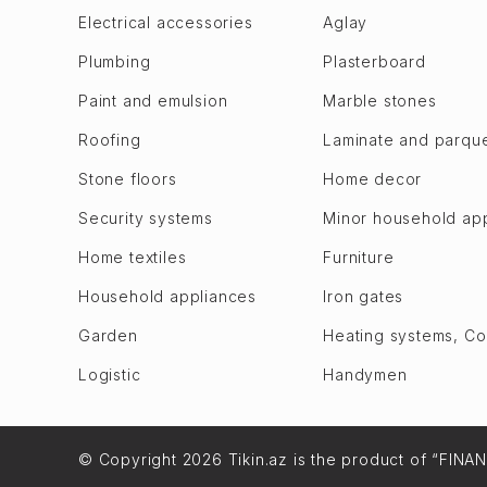
Bilajari
Goychay
Electrical accessories
Aglay
Binagadi
Goygol
Plumbing
Plasterboard
Khojasen
Hajigabul
Paint and emulsion
Marble stones
Khutor
Khachmaz
Roofing
Laminate and parqu
M. A. Rasulzade
Khizi
Sulutepe en
Stone floors
Home decor
Khojaly
Garadagh dis.
Khojavend
Security systems
Minor household ap
Alat
Ujar
Home textiles
Furniture
Bibi Heybat
Imishli
Household appliances
Iron gates
Gizildash
Ismailli
Qobustan
Garden
Heating systems, C
Shabran
Lokbatan en
Logistic
Handymen
Shamakhi
Puta
Shamkir
Sahil
Shusha
© Copyright 2026 Tikin.az is the product of “FINA
Sangachal
Oghuz