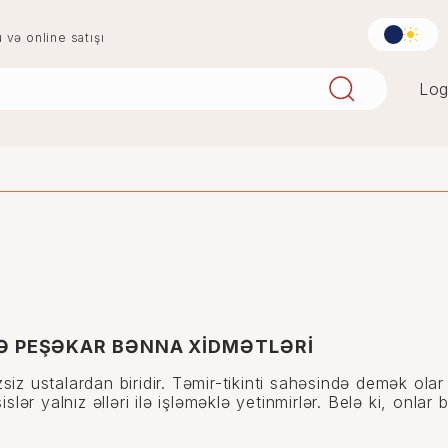
u və online satışı
Log
aqlay
boya
mərmər
penoplast
Ə PEŞƏKAR BƏNNA XİDMƏTLƏRİ
siz ustalardan biridir. Təmir-tikinti sahəsində demək olar
islər yalnız əlləri ilə işləməklə yetinmirlər. Belə ki, onla
.