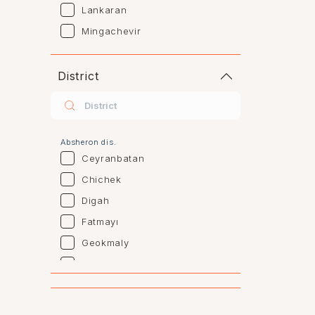
Lankaran
Mingachevir
Naftalan
Sumgayit
District
Shaki
Shirvan
Yevlax
Absheron dis.
Agstafa
Ceyranbatan
Agsu
Chichek
Astara
Digah
Beylagan
Fatmayı
Barda
Geokmaly
Bilasuvar
Goradil
Yardımlı
Old Jorat
Zaqatala
New Jorat