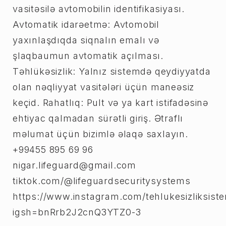
vasitəsilə avtomobilin identifikasiyası.
Avtomatik idarəetmə: Avtomobil
yaxınlaşdıqda siqnalın emalı və
şlaqbaumun avtomatik açılması.
Təhlükəsizlik: Yalnız sistemdə qeydiyyatda
olan nəqliyyat vasitələri üçün maneəsiz
keçid. Rahatlıq: Pult və ya kart istifadəsinə
ehtiyac qalmadan sürətli giriş. Ətraflı
məlumat üçün bizimlə əlaqə saxlayın.
+99455 895 69 96
nigar.lifeguard@gmail.com
tiktok.com/@lifeguardsecuritysystems
https://www.instagram.com/tehlukesizliksiste
igsh=bnRrb2J2cnQ3YTZ0-3