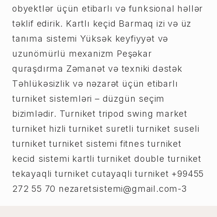
obyektlər üçün etibarlı və funksional həllər
təklif edirik. Kartlı keçid Barmaq izi və üz
tanıma sistemi Yüksək keyfiyyət və
uzunömürlü mexanizm Peşəkar
quraşdırma Zəmanət və texniki dəstək
Təhlükəsizlik və nəzarət üçün etibarlı
turniket sistemləri – düzgün seçim
bizimlədir. Turniket tripod swing market
turniket hizli turniket suretli turniket suseli
turniket turniket sistemi fitnes turniket
kecid sistemi kartli turniket double turniket
tekayaqli turniket cutayaqli turniket +99455
272 55 70
nezaretsistemi@gmail.com-3