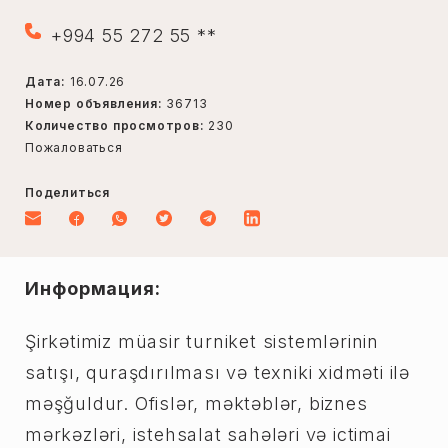
+994 55 272 55 **
Дата:
16.07.26
Номер объявления:
36713
Количество просмотров:
230
Пожаловаться
Поделиться
Информация:
Şirkətimiz müasir turniket sistemlərinin
satışı, quraşdırılması və texniki xidməti ilə
məşğuldur. Ofislər, məktəblər, biznes
mərkəzləri, istehsalat sahələri və ictimai