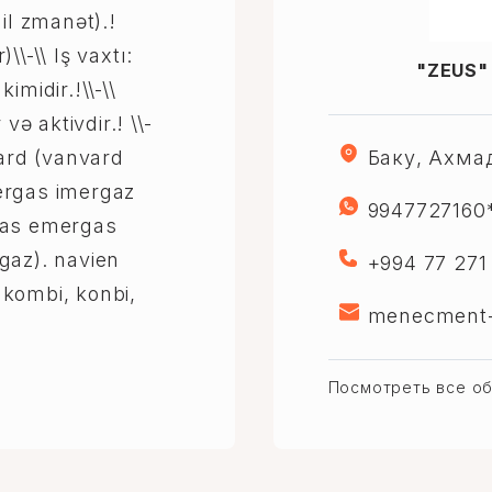
il zmanət).!
\\-\\ Iş vaxtı:
"ZEUS" i
imidir.!\\-\\
 aktivdir.! \\-
anward (vanvard
Баку, Ахма
ergas imergaz
9947727160
gas emergas
gaz). navien
+994 77 271
kombi, konbi,
menecment-
Посмотреть все об