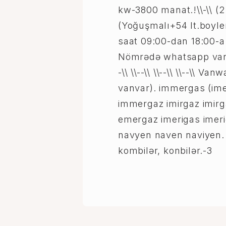
kw-3800 manat.!\\-\\ (2 
(Yoğuşmalı+54 lt.boyler)
saat 09:00-dan 18:00-a k
Nömrədə whatsapp var və
-\\ \\--\\ \\--\\ \\--\\ V
vanvar). immergas (im
immergaz imirgaz imir
emergaz imerigas imeri
navyen naven naviyen. 
kombilər, konbilər.-3