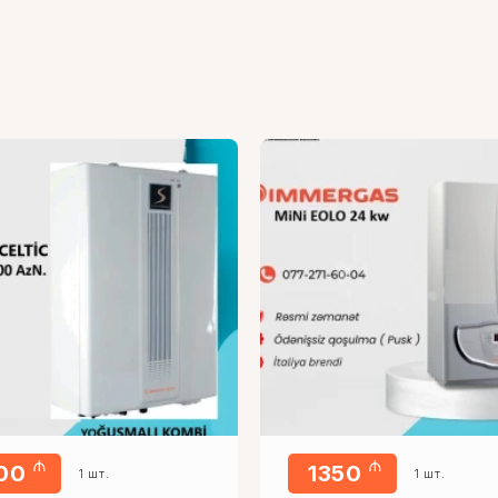
₼
₼
600
1350
1 шт.
1 шт.