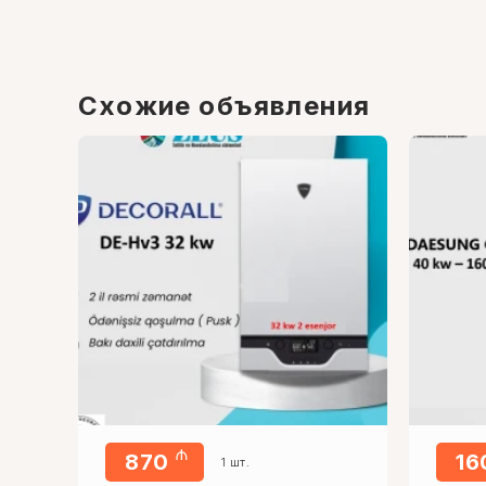
Схожие объявления
₼
870
1
1 шт.