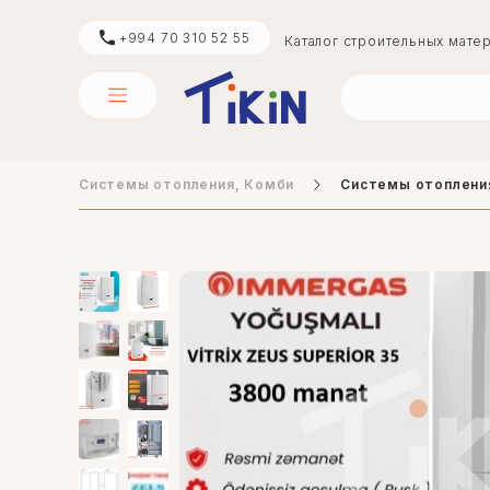
+994 70 310 52 55
Каталог строительных мате
Системы отопления, Комби
Системы отоплени
цемент
boya
digər