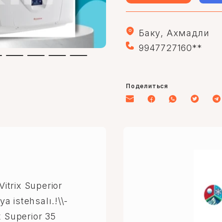
Баку, Ахмадли
9947727160**
Поделиться
trix Superior
ya istehsalı.!\\-
x Superior 35