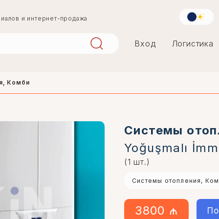
риалов и интернет-продажа
Вход
Логистика
я, Комби
aqlay
mərmər
Системы отоп
Yoğuşmalı İmm
penoplast
(1 шт.)
Системы отопления, Ко
3800 ₼
По