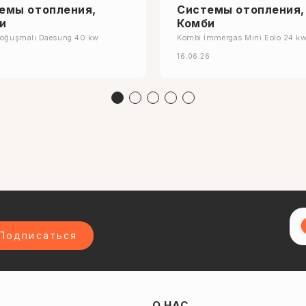
емы отопления,
Системы отопления,
и
Комби
Yoğuşmalı Daesung 40 kw
Kombi İmmergas Mini Eolo 24 k
6
16.06.26
Подписаться
О НАС