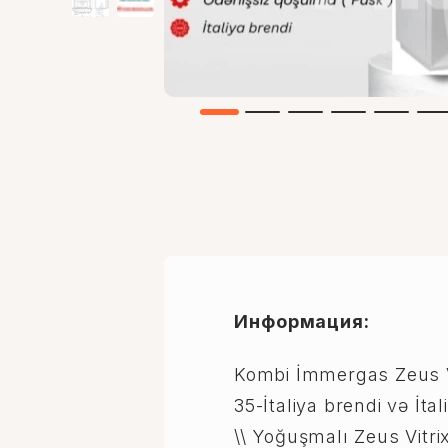
Информация:
Kombi İmmergas Zeus Vi
35-İtaliya brendi və İtali
\\ Yoğuşmalı Zeus Vitri