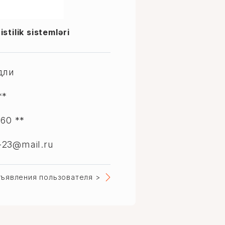
stilik sistemləri
дли
**
 60 **
23@mail.ru
ъявления пользователя >