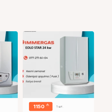
₼
1150
1 шт.