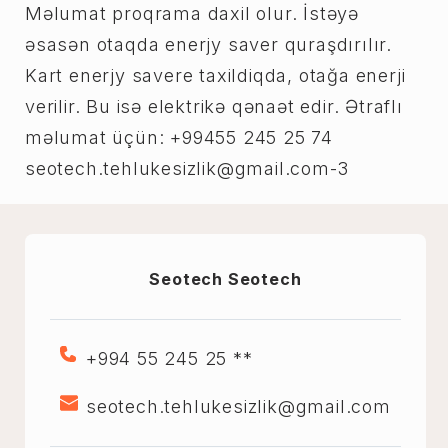
Məlumat proqrama daxil olur. İstəyə
əsasən otaqda enerjy saver quraşdırılır.
Kart enerjy savere taxildiqda, otağa enerji
verilir. Bu isə elektrikə qənaət edir. Ətraflı
məlumat üçün: +99455 245 25 74
seotech.tehlukesizlik@gmail.com-3
Seotech Seotech
+994 55 245 25 **
seotech.tehlukesizlik@gmail.com