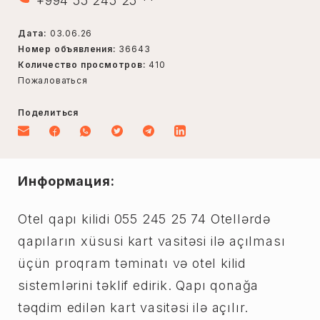
+994 55 245 25 **
Дата:
03.06.26
Номер объявления:
36643
Количество просмотров:
410
Пожаловаться
Поделиться
Информация:
Otel qapı kilidi 055 245 25 74 Otellərdə
qapıların xüsusi kart vasitəsi ilə açılması
üçün proqram təminatı və otel kilid
sistemlərini təklif edirik. Qapı qonağa
təqdim edilən kart vasitəsi ilə açılır.