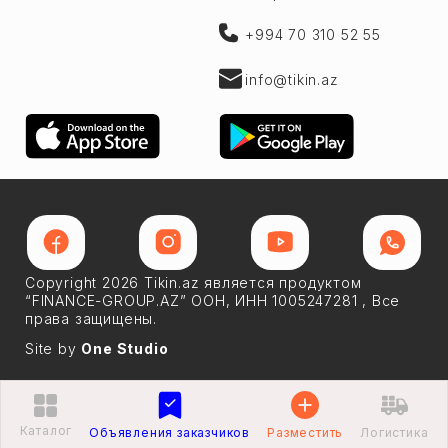
+994 70 310 52 55
info@tikin.az
Copyright 2026 Tikin.az является продуктом
“FINANCE-GROUP.AZ” ООН, ИНН 1005247281 , Все
права защищены.
Site by
One Studio
Каталог
Логистика
Объявления заказчиков
Разместить