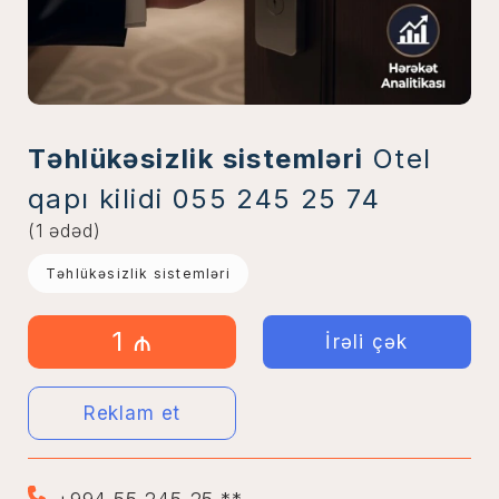
Təhlükəsizlik sistemləri
Otel
qapı kilidi 055 245 25 74
(1 ədəd)
Təhlükəsizlik sistemləri
1 ₼
İrəli çək
Reklam et