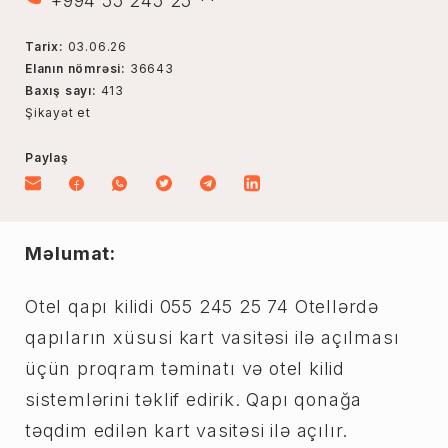
+994 55 245 25 **
Tarix:
03.06.26
Elanın nömrəsi:
36643
Baxış sayı:
413
Şikayət et
Paylaş
Məlumat:
Otel qapı kilidi 055 245 25 74 Otellərdə
qapıların xüsusi kart vasitəsi ilə açılması
üçün proqram təminatı və otel kilid
sistemlərini təklif edirik. Qapı qonağa
təqdim edilən kart vasitəsi ilə açılır.