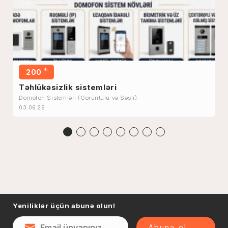
₼
200
Təhlükəsizlik sistemləri
Domofon Sistemləri (Görüntülü və Səsli)
03.06.26
Yeniliklər üçün abunə olun!
Abunə ol