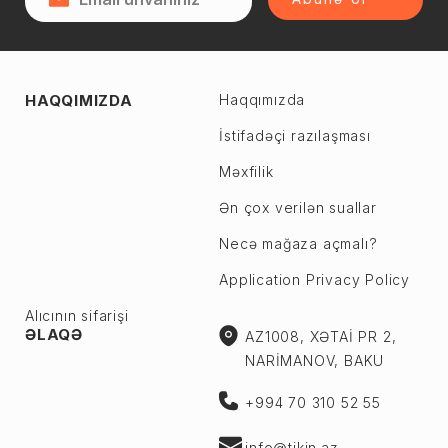
HAQQIMIZDA
Haqqımızda
İstifadəçi razılaşması
Məxfilik
Ən çox verilən suallar
Necə mağaza açmalı?
Application Privacy Policy
Alıcının sifarişi
ƏLAQƏ
AZ1008, XƏTAİ PR 2,
NARİMANOV, BAKU
+994 70 310 52 55
info@tikin.az