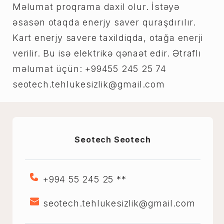
Məlumat proqrama daxil olur. İstəyə
əsasən otaqda enerjy saver quraşdırılır.
Kart enerjy savere taxildiqda, otağa enerji
verilir. Bu isə elektrikə qənaət edir. Ətraflı
məlumat üçün: +99455 245 25 74
seotech.tehlukesizlik@gmail.com
Seotech Seotech
+994 55 245 25 **
seotech.tehlukesizlik@gmail.com