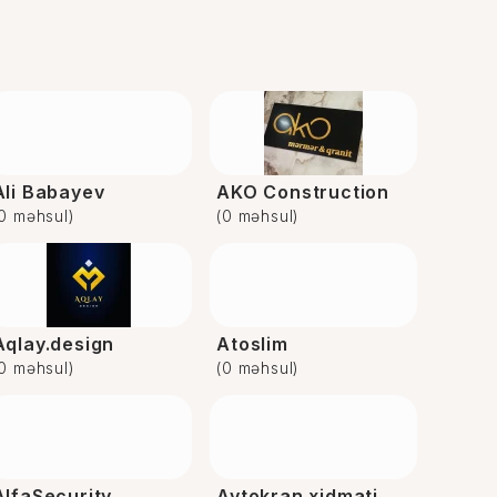
Ali Babayev
AKO Construction
(0 məhsul)
(0 məhsul)
Aqlay.design
Atoslim
(0 məhsul)
(0 məhsul)
AlfaSecurity
Avtokran xidmati