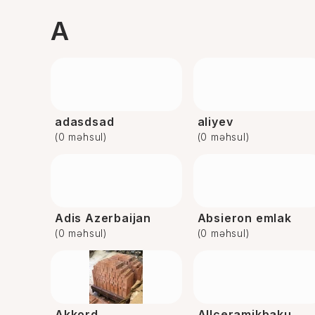
A
adasdsad
aliyev
(0 məhsul)
(0 məhsul)
Adis Azerbaijan
Absieron emlak
(0 məhsul)
(0 məhsul)
Akkord
Allceramikbaku