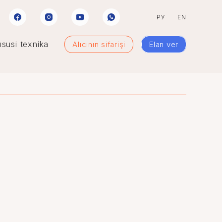
РУ
EN
susi texnika
Alıcının sifarişi
Elan ver