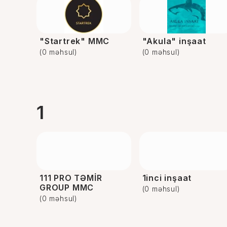
"Startrek" MMC
"Akula" inşaat
(0 məhsul)
(0 məhsul)
1
111 PRO TƏMİR
1inci inşaat
GROUP MMC
(0 məhsul)
(0 məhsul)