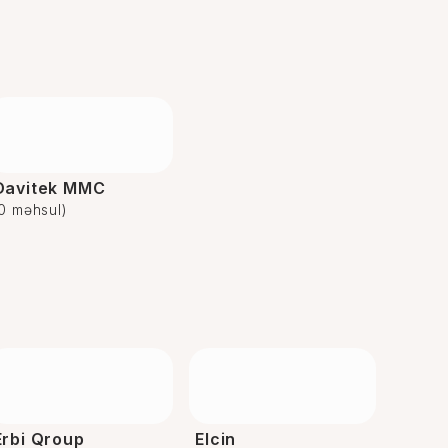
Davitek MMC
(0 məhsul)
Erbi Qroup
Elcin