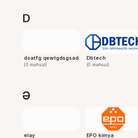
D
dsatfg qewtgdsgsad
Dbtech
(0 məhsul)
(0 məhsul)
Ə
elay
EPO kimya