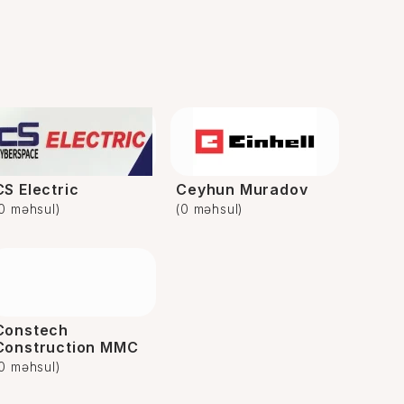
CS Electric
Ceyhun Muradov
(0 məhsul)
(0 məhsul)
Constech
Construction MMC
(0 məhsul)