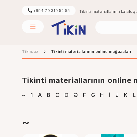
+994 70 310 52 55
Tikinti materiallarının kataloq
Tikin.az
Tikinti materiallarının online mağazaları
sement
mərmər
Tikinti materiallarının online
~
1
A
B
C
D
Ə
F
G
H
İ
J
K
L
~