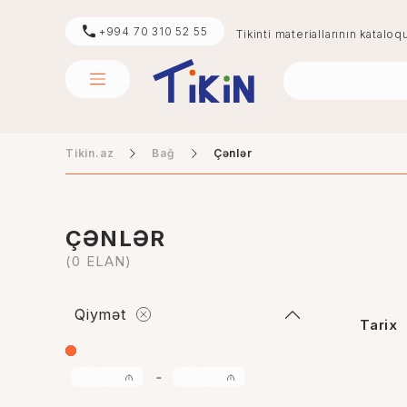
+994 70 310 52 55
Tikinti materiallarının kataloq
Tikin.az
Bağ
Çənlər
sement
mərmər
ÇƏNLƏR
(0 ELAN)
Qiymət
Tarix
-