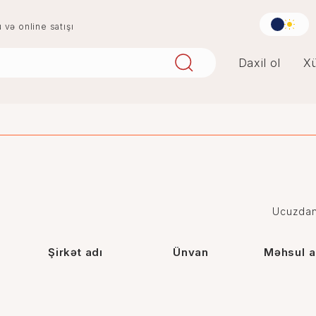
u və online satışı
Daxil ol
Xü
aqlay
boya
digər
penoplast
Ucuzdan
Şirkət adı
Ünvan
Məhsul a