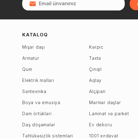
Qubadlı
Zağulba
Qusar
Binəqədi r.
2-ci Alatava
Cəbrayıl
28 May
Cəlilabad
KATALOQ
6-ci mikrorayon
Daşkəsən
Mişar daşı
Kərpic
7-ci mikrorayon
Füzuli
Armatur
Taxta
8-ci mikrorayon
Gədəbəy
9-cu mikrorayon
Qum
Çınqıl
Goranboy
Biləcəri
Göyçay
Elektrik malları
Aqlay
Binəqədi
Göygöl
Santexnika
Alçipan
Xocasən
Hacıqabul
Boya və emusiya
Mərmər daşlar
Xutor
Xaçmaz
Dam örtükləri
Laminat və parket
M. Ə. Rəsulzadə
Xızı
Sulutəpə
Daş döşəmələr
Ev dekoru
Xocalı
Xətai r.
Xocavənd
Təhlükəsizlik sistemləri
1001 xırdavat