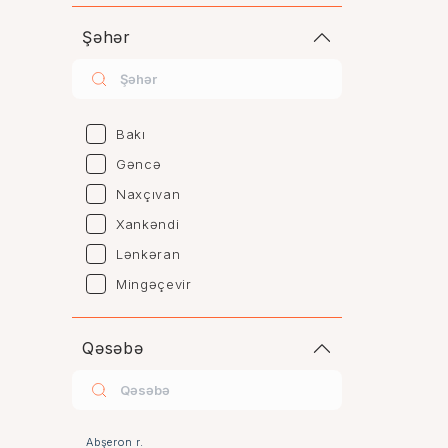
Şəhər
Bakı
Gəncə
Naxçıvan
Xankəndi
Lənkəran
Mingəçevir
Naftalan
Sumqayıt
Qəsəbə
Şəki
Şirvan
Yevlax
Abşeron r.