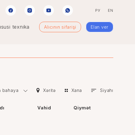
РУ
EN
susi texnika
Alıcının sifarişi
Elan ver
 bahaya
Xəritə
Xana
Siyahı
dı
Vahid
Qiymət