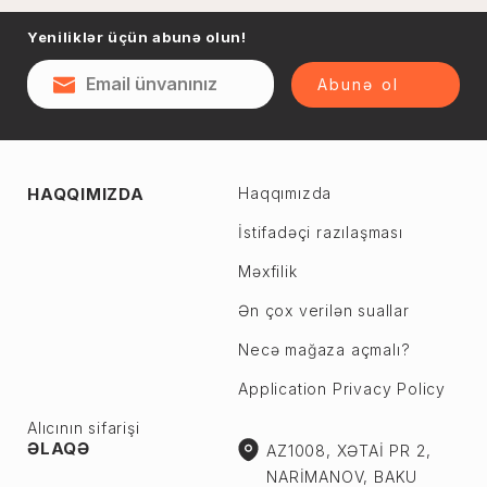
Naftalan
Yeniliklər üçün abunə olun!
Sumqayıt
Qəsəbə
Şəki
Abunə ol
Şirvan
Yevlax
Abşeron r.
Ağstafa
HAQQIMIZDA
Haqqımızda
Ceyranbatan
Ağsu
Çiçək
İstifadəçi razılaşması
Astara
Digah
Məxfilik
Beyləqan
Fatmayı
Bərdə
Ən çox verilən suallar
Görədil
Biləsuvar
Necə mağaza açmalı?
Hökməli
Yardımlı
Application Privacy Policy
Köhnə Corat
Zaqatala
Yeni Corat
Alıcının sifarişi
Zəngilan
ƏLAQƏ
AZ1008, XƏTAİ PR 2,
Qobu
Zərdab
NARİMANOV, BAKU