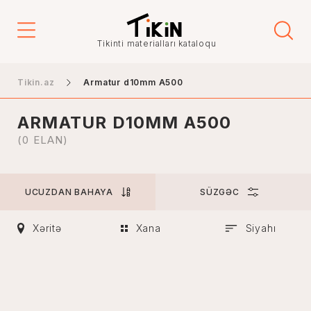
Qiymət
Tikinti materialları kataloqu
-
Tikin.az
Armatur d10mm A500
ARMATUR D10MM A500
Şəhər
(0 ELAN)
UCUZDAN BAHAYA
SÜZGƏC
Bakı
Gəncə
Xəritə
Xana
Siyahı
Naxçıvan
Xankəndi
Lənkəran
Mingəçevir