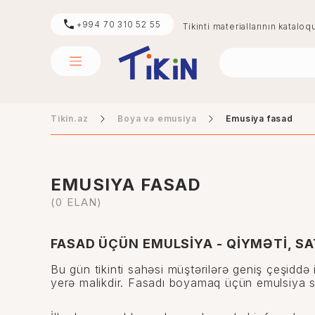
+994 70 310 52 55
Tikinti materiallarının kataloq
Tikin.az
Boya və emusiya
Emusiya fasad
sement
mərmər
EMUSIYA FASAD
(0 ELAN)
FASAD ÜÇÜN EMULSİYA - QİYMƏTİ, SA
Bu gün tikinti sahəsi müştərilərə geniş çeşiddə 
yerə malikdir. Fasadı boyamaq üçün emulsiya se