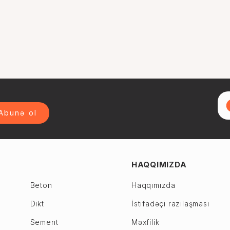
Abunə ol
HAQQIMIZDA
Beton
Haqqımızda
Dikt
İstifadəçi razılaşması
Sement
Məxfilik