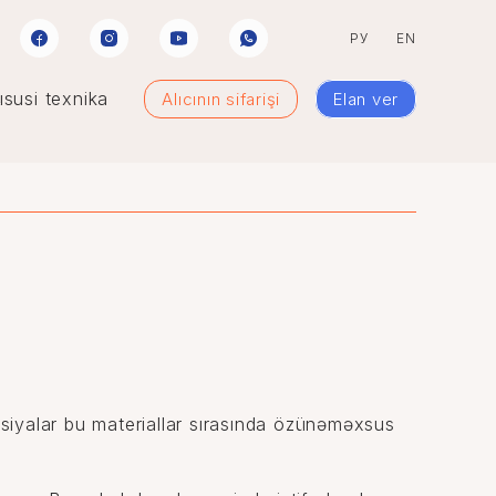
РУ
EN
susi texnika
Alıcının sifarişi
Elan ver
ulsiyalar bu materiallar sırasında özünəməxsus