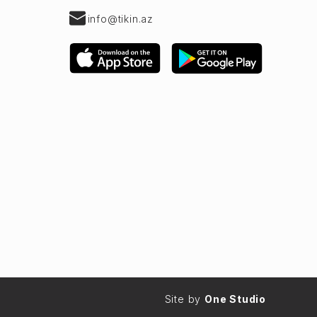
info@tikin.az
Site by
One Studio