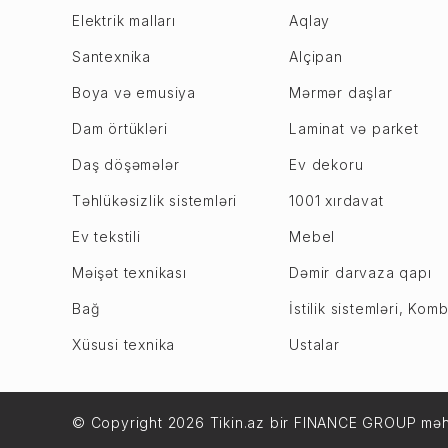
Biləcəri
Göyçay
Elektrik malları
Aqlay
Binəqədi
Göygöl
Santexnika
Alçipan
Xocasən
Hacıqabul
Boya və emusiya
Mərmər daşlar
Xutor
Xaçmaz
Dam örtükləri
Laminat və parket
M. Ə. Rəsulzadə
Xızı
Sulutəpə
Daş döşəmələr
Ev dekoru
Xocalı
Xətai r.
Xocavənd
Təhlükəsizlik sistemləri
1001 xırdavat
Əhmədli
Ucar
Ev tekstili
Mebel
Həzi Aslanov
İmişli
Məişət texnikası
Dəmir darvaza qapı
Köhnə Günəşli
İsmayıllı
NZS
Bağ
İstilik sistemləri, Komb
Şabran
Xəzər r.
Xüsusi texnika
Ustalar
Şamaxı
Binə
Şəmkir
Buzovna
Şuşa
Dübəndi
© Copyright 2026 Tikin.az bir FINANCE GROUP məhs
Oğuz