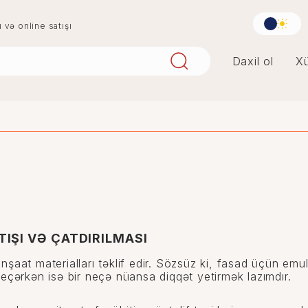
u və online satışı
Daxil ol
Xü
aqlay
boya
digər
penoplast
TIŞI VƏ ÇATDIRILMASI
inşaat materialları təklif edir. Sözsüz ki, fasad üçün em
çərkən isə bir neçə nüansa diqqət yetirmək lazımdır.