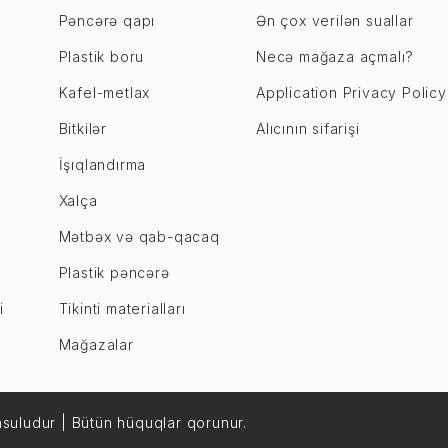
Pəncərə qapı
Ən çox verilən suallar
Plastik boru
Necə mağaza açmalı?
Kafel-metlax
Application Privacy Policy
Bitkilər
Alıcının sifarişi
İşıqlandırma
Xalça
Mətbəx və qab-qacaq
Plastik pəncərə
i
Tikinti materialları
Mağazalar
uludur | Bütün hüquqlar qorunur.