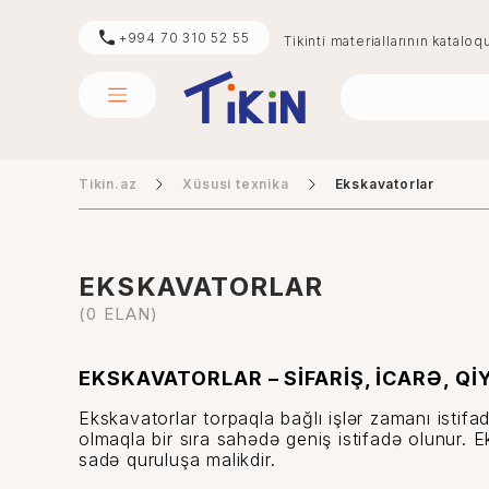
+994 70 310 52 55
Tikinti materiallarının kataloq
Tikin.az
Xüsusi texnika
Ekskavatorlar
sement
mərmər
EKSKAVATORLAR
(0 ELAN)
EKSKAVATORLAR – SİFARİŞ, İCARƏ, Q
Ekskavatorlar torpaqla bağlı işlər zamanı istifa
olmaqla bir sıra sahədə geniş istifadə olunur.
sadə quruluşa malikdir.