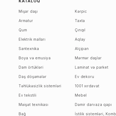
KATALOQ
6-ci mikrorayon
Daşkəsən
Mişar daşı
Kərpic
7-ci mikrorayon
Füzuli
Armatur
Taxta
8-ci mikrorayon
Gədəbəy
9-cu mikrorayon
Qum
Çınqıl
Goranboy
Biləcəri
Göyçay
Elektrik malları
Aqlay
Binəqədi
Göygöl
Santexnika
Alçipan
Xocasən
Hacıqabul
Boya və emusiya
Mərmər daşlar
Xutor
Xaçmaz
Dam örtükləri
Laminat və parket
M. Ə. Rəsulzadə
Xızı
Sulutəpə
Daş döşəmələr
Ev dekoru
Xocalı
Xətai r.
Xocavənd
Təhlükəsizlik sistemləri
1001 xırdavat
Əhmədli
Ucar
Ev tekstili
Mebel
Həzi Aslanov
İmişli
Məişət texnikası
Dəmir darvaza qapı
Köhnə Günəşli
İsmayıllı
NZS
Bağ
İstilik sistemləri, Komb