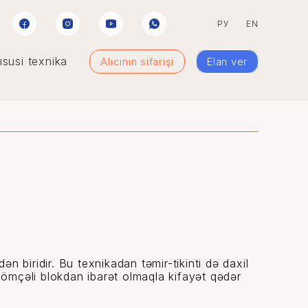
РУ
EN
susi texnika
Alıcının sifarişi
Elan ver
n biridir. Bu texnikadan təmir-tikinti də daxil
çömçəli blokdan ibarət olmaqla kifayət qədər