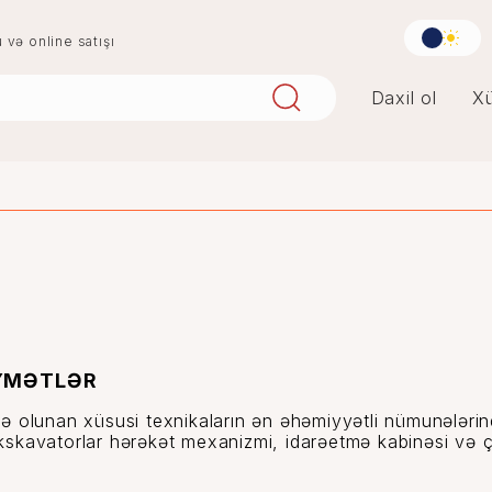
u və online satışı
Daxil ol
Xü
aqlay
boya
digər
penoplast
İYMƏTLƏR
də olunan xüsusi texnikaların ən əhəmiyyətli nümunələrində
 Ekskavatorlar hərəkət mexanizmi, idarəetmə kabinəsi və 