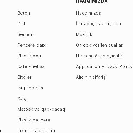
HAQQIMIZDA
Beton
Haqqımızda
Dikt
İstifadəçi razılaşması
Sement
Məxfilik
Pəncərə qapı
Ən çox verilən suallar
Plastik boru
Necə mağaza açmalı?
Kafel-metlax
Application Privacy Policy
Bitkilər
Alıcının sifarişi
İşıqlandırma
Xalça
Mətbəx və qab-qacaq
Plastik pəncərə
i
Tikinti materialları