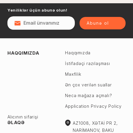
Naftalan
Yeniliklər üçün abunə olun!
Sumqayıt
Qəsəbə
Şəki
Abunə ol
Şirvan
Yevlax
Abşeron r.
Ağstafa
HAQQIMIZDA
Haqqımızda
Ceyranbatan
Ağsu
Çiçək
İstifadəçi razılaşması
Astara
Digah
Məxfilik
Beyləqan
Fatmayı
Bərdə
Ən çox verilən suallar
Görədil
Biləsuvar
Necə mağaza açmalı?
Hökməli
Yardımlı
Application Privacy Policy
Köhnə Corat
Zaqatala
Yeni Corat
Alıcının sifarişi
Zəngilan
ƏLAQƏ
AZ1008, XƏTAİ PR 2,
Qobu
Zərdab
NARİMANOV, BAKU