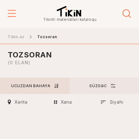
Qiymət
Tikinti materialları kataloqu
-
Tikin.az
Tozsoran
TOZSORAN
Şəhər
(0 ELAN)
UCUZDAN BAHAYA
SÜZGƏC
Bakı
Gəncə
Xəritə
Xana
Siyahı
Naxçıvan
Xankəndi
Lənkəran
Mingəçevir