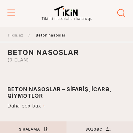
Qiymət
Tikinti materialları kataloqu
-
Tikin.az
Beton nasoslar
BETON NASOSLAR
Elanın növü
(0 ELAN)
Satış
İcarə
BETON NASOSLAR – SİFARİŞ, İCARƏ,
QİYMƏTLƏR
Şəhər
Daha çox bax
Beton insan əməyi ilə hazırlanan tikinti materialları
sırasında aparıcı mövqeyə sahibdir. Bu uzunömürlü və
ekoloji təmiz material vasitəsilə inşa edilən körpülər,
memarlıq nümunələri, binalar, mənzillər gündəlik
həyatımızda əhəmiyyətli rola malikdir.
Bakı
SIRALAMA
SÜZGƏC