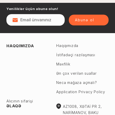
Naftalan
Yeniliklər üçün abunə olun!
Sumqayıt
Qəsəbə
Şəki
Abunə ol
Şirvan
Yevlax
Abşeron r.
Ağstafa
HAQQIMIZDA
Haqqımızda
Ceyranbatan
Ağsu
Çiçək
İstifadəçi razılaşması
Astara
Digah
Məxfilik
Beyləqan
Fatmayı
Bərdə
Ən çox verilən suallar
Görədil
Biləsuvar
Necə mağaza açmalı?
Hökməli
Yardımlı
Application Privacy Policy
Köhnə Corat
Zaqatala
Yeni Corat
Alıcının sifarişi
Zəngilan
ƏLAQƏ
AZ1008, XƏTAİ PR 2,
Qobu
Zərdab
NARİMANOV, BAKU