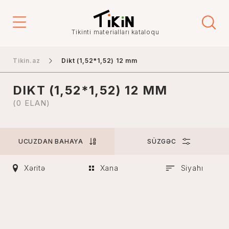
Qiymət
Tikinti materialları kataloqu
-
Tikin.az
Dikt (1,52*1,52) 12 mm
DIKT (1,52*1,52) 12 MM
Şəhər
(0 ELAN)
UCUZDAN BAHAYA
SÜZGƏC
Bakı
Gəncə
Xəritə
Xana
Siyahı
Naxçıvan
Xankəndi
Lənkəran
Mingəçevir