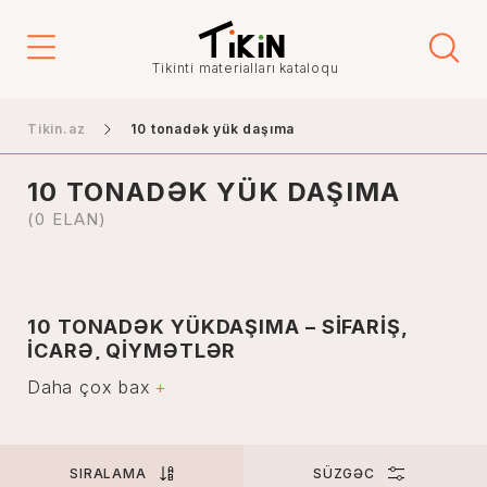
Qiymət
Tikinti materialları kataloqu
-
Tikin.az
10 tonadək yük daşıma
10 TONADƏK YÜK DAŞIMA
Elanın növü
(0 ELAN)
Satış
İcarə
10 TONADƏK YÜKDAŞIMA – SİFARİŞ,
İCARƏ, QİYMƏTLƏR
Şəhər
Daha çox bax
10 tonadək yük daşımadan müxtəlif növ yüklərin həm
şəhər daxili, həm də uzaq məsafəyə daşınmasında geniş
istifadə olunur. Bu həcmdə yük daşıyan avtomobillərin
tutumluluq, manevrlik qabiliyyəti və sürəti onları tikinti,
sənayə, kənd təsərrüfatı və s. sahələrdə əvəzedilməz
Bakı
SIRALAMA
SÜZGƏC
edir.