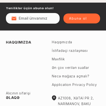
Naftalan
Yeniliklər üçün abunə olun!
Sumqayıt
Qəsəbə
Şəki
Abunə ol
Şirvan
Yevlax
Abşeron r.
Ağstafa
HAQQIMIZDA
Haqqımızda
Ceyranbatan
Ağsu
Çiçək
İstifadəçi razılaşması
Astara
Digah
Məxfilik
Beyləqan
Fatmayı
Bərdə
Ən çox verilən suallar
Görədil
Biləsuvar
Necə mağaza açmalı?
Hökməli
Yardımlı
Application Privacy Policy
Köhnə Corat
Zaqatala
Yeni Corat
Alıcının sifarişi
Zəngilan
ƏLAQƏ
AZ1008, XƏTAİ PR 2,
Qobu
Zərdab
NARİMANOV, BAKU