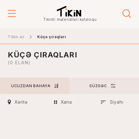
Qiymət
Tikinti materialları kataloqu
-
Tikin.az
Küçə çıraqları
KÜÇƏ ÇIRAQLARI
Şəhər
(0 ELAN)
UCUZDAN BAHAYA
SÜZGƏC
Bakı
Gəncə
Xəritə
Xana
Siyahı
Naxçıvan
Xankəndi
Lənkəran
Mingəçevir