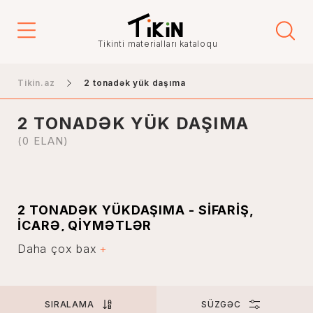
Qiymət
Tikinti materialları kataloqu
-
Tikin.az
2 tonadək yük daşıma
2 TONADƏK YÜK DAŞIMA
Elanın növü
(0 ELAN)
Satış
İcarə
2 TONADƏK YÜKDAŞIMA - SİFARİŞ,
İCARƏ, QİYMƏTLƏR
Şəhər
Daha çox bax
2 tonadək yük daşıma xidmətləri hazırda sifarişçilər
arasında böyük populyarlıq qazanıb. Bu isə əbəs yerə
deyil. Müasir dövrdə avtomobillərlə yük daşınması
xidmətləri sayəsində müştərilər daşınmaya çox az məbləğ
ödəyərək istədiyi məhsulu tez bir zamanda əldə edə bilir.
Bakı
SIRALAMA
SÜZGƏC