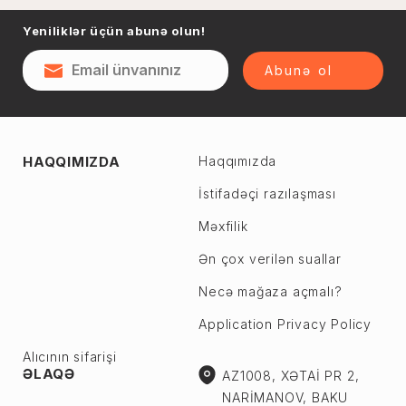
Naftalan
Yeniliklər üçün abunə olun!
Sumqayıt
Qəsəbə
Şəki
Abunə ol
Şirvan
Yevlax
Abşeron r.
Ağstafa
HAQQIMIZDA
Haqqımızda
Ceyranbatan
Ağsu
Çiçək
İstifadəçi razılaşması
Astara
Digah
Məxfilik
Beyləqan
Fatmayı
Bərdə
Ən çox verilən suallar
Görədil
Biləsuvar
Necə mağaza açmalı?
Hökməli
Yardımlı
Application Privacy Policy
Köhnə Corat
Zaqatala
Yeni Corat
Alıcının sifarişi
Zəngilan
ƏLAQƏ
AZ1008, XƏTAİ PR 2,
Qobu
Zərdab
NARİMANOV, BAKU