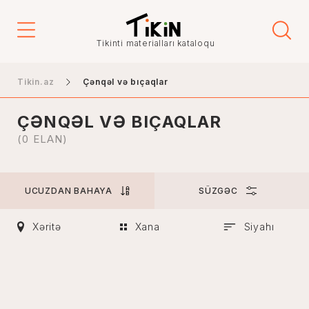
Qiymət
Tikinti materialları kataloqu
-
Tikin.az
Çənqəl və bıçaqlar
ÇƏNQƏL VƏ BIÇAQLAR
Şəhər
(0 ELAN)
UCUZDAN BAHAYA
SÜZGƏC
Bakı
Gəncə
Xəritə
Xana
Siyahı
Naxçıvan
Xankəndi
Lənkəran
Mingəçevir