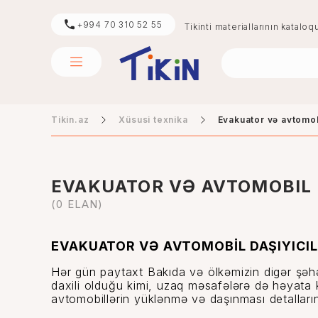
+994 70 310 52 55
Tikinti materiallarının kataloq
Tikin.az
Xüsusi texnika
Evakuator və avtomobi
sement
mərmər
EVAKUATOR VƏ AVTOMOBIL 
(0 ELAN)
EVAKUATOR VƏ AVTOMOBİL DAŞIYICILA
Hər gün paytaxt Bakıda və ölkəmizin digər şəhər
daxili olduğu kimi, uzaq məsafələrə də həyata 
avtomobillərin yüklənmə və daşınması detallar