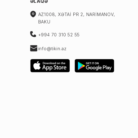
ƏLAQƏ
AZ1008, XƏTAİ PR 2, NARİMANOV,
BAKU
+994 70 310 52 55
info@tikin.az