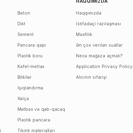
HAQQIMIZDA
Beton
Haqqımızda
Dikt
İstifadəçi razılaşması
Sement
Məxfilik
Pəncərə qapı
Ən çox verilən suallar
Plastik boru
Necə mağaza açmalı?
Kafel-metlax
Application Privacy Policy
Bitkilər
Alıcının sifarişi
İşıqlandırma
Xalça
Mətbəx və qab-qacaq
Plastik pəncərə
i
Tikinti materialları