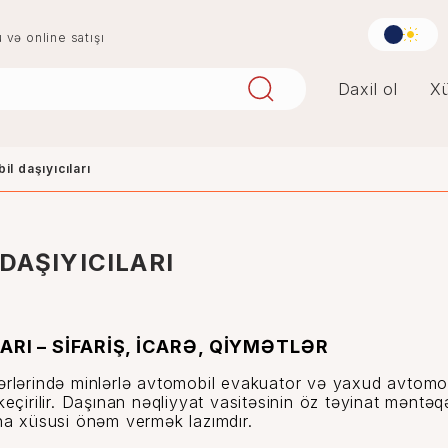
u və online satışı
Daxil ol
Xü
l daşıyıcıları
aqlay
boya
digər
penoplast
DAŞIYICILARI
RI – SİFARİŞ, İCARƏ, QİYMƏTLƏR
lərində minlərlə avtomobil evakuator və yaxud avtomobil 
keçirilir. Daşınan nəqliyyat vasitəsinin öz təyinat mənt
ına xüsusi önəm vermək lazımdır.