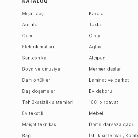
KATALOQ
6-ci mikrorayon
Daşkəsən
Mişar daşı
Kərpic
7-ci mikrorayon
Füzuli
Armatur
Taxta
8-ci mikrorayon
Gədəbəy
9-cu mikrorayon
Qum
Çınqıl
Goranboy
Biləcəri
Göyçay
Elektrik malları
Aqlay
Binəqədi
Göygöl
Santexnika
Alçipan
Xocasən
Hacıqabul
Boya və emusiya
Mərmər daşlar
Xutor
Xaçmaz
Dam örtükləri
Laminat və parket
M. Ə. Rəsulzadə
Xızı
Sulutəpə
Daş döşəmələr
Ev dekoru
Xocalı
Xətai r.
Xocavənd
Təhlükəsizlik sistemləri
1001 xırdavat
Əhmədli
Ucar
Ev tekstili
Mebel
Həzi Aslanov
İmişli
Məişət texnikası
Dəmir darvaza qapı
Köhnə Günəşli
İsmayıllı
NZS
Bağ
İstilik sistemləri, Komb