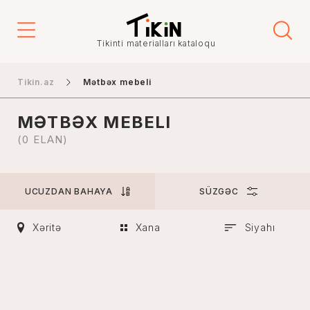
Qiymət
Tikinti materialları kataloqu
-
Tikin.az
Mətbəx mebeli
MƏTBƏX MEBELI
Şəhər
(0 ELAN)
UCUZDAN BAHAYA
SÜZGƏC
Bakı
Gəncə
Xəritə
Xana
Siyahı
Naxçıvan
Xankəndi
Lənkəran
Mingəçevir