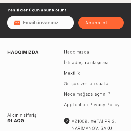
Naftalan
Yeniliklər üçün abunə olun!
Sumqayıt
Qəsəbə
Şəki
Abunə ol
Şirvan
Yevlax
Abşeron r.
Ağstafa
HAQQIMIZDA
Haqqımızda
Ceyranbatan
Ağsu
Çiçək
İstifadəçi razılaşması
Astara
Digah
Məxfilik
Beyləqan
Fatmayı
Bərdə
Ən çox verilən suallar
Görədil
Biləsuvar
Necə mağaza açmalı?
Hökməli
Yardımlı
Application Privacy Policy
Köhnə Corat
Zaqatala
Yeni Corat
Alıcının sifarişi
Zəngilan
ƏLAQƏ
AZ1008, XƏTAİ PR 2,
Qobu
Zərdab
NARİMANOV, BAKU