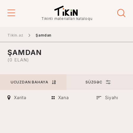
Qiymət
Tikinti materialları kataloqu
-
Tikin.az
Şamdan
ŞAMDAN
Şəhər
(0 ELAN)
UCUZDAN BAHAYA
SÜZGƏC
Bakı
Gəncə
Xəritə
Xana
Siyahı
Naxçıvan
Xankəndi
Lənkəran
Mingəçevir