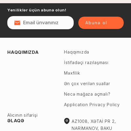
Naftalan
Yeniliklər üçün abunə olun!
Sumqayıt
Qəsəbə
Şəki
Abunə ol
Şirvan
Yevlax
Abşeron r.
Ağstafa
HAQQIMIZDA
Haqqımızda
Ceyranbatan
Ağsu
Çiçək
İstifadəçi razılaşması
Astara
Digah
Məxfilik
Beyləqan
Fatmayı
Bərdə
Ən çox verilən suallar
Görədil
Biləsuvar
Necə mağaza açmalı?
Hökməli
Yardımlı
Application Privacy Policy
Köhnə Corat
Zaqatala
Yeni Corat
Alıcının sifarişi
Zəngilan
ƏLAQƏ
AZ1008, XƏTAİ PR 2,
Qobu
Zərdab
NARİMANOV, BAKU