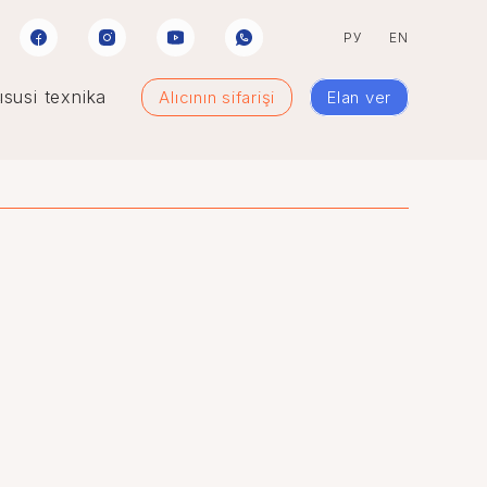
РУ
EN
susi texnika
Alıcının sifarişi
Elan ver