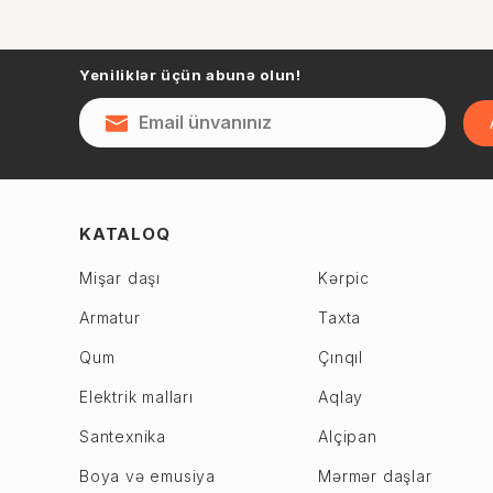
Yeniliklər üçün abunə olun!
KATALOQ
Mişar daşı
Kərpic
Armatur
Taxta
Qum
Çınqıl
Elektrik malları
Aqlay
Santexnika
Alçipan
Boya və emusiya
Mərmər daşlar