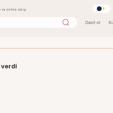
u və online satışı
Daxil ol
Xü
aqlay
boya
digər
penoplast
 verdi