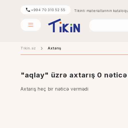
+994 70 310 52 55
Tikinti materiallarının kataloq
Tikin.az
Axtarış
sement
mərmər
"aqlay" üzrə axtarış 0 nəticə
Axtarış heç bir nəticə vermədi