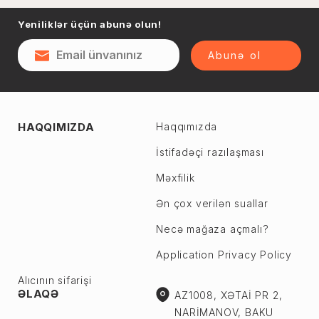
Naftalan
Yeniliklər üçün abunə olun!
Sumqayıt
Qəsəbə
Şəki
Abunə ol
Şirvan
Yevlax
Abşeron r.
Ağstafa
HAQQIMIZDA
Haqqımızda
Ceyranbatan
Ağsu
Çiçək
İstifadəçi razılaşması
Astara
Digah
Məxfilik
Beyləqan
Fatmayı
Bərdə
Ən çox verilən suallar
Görədil
Biləsuvar
Necə mağaza açmalı?
Hökməli
Yardımlı
Application Privacy Policy
Köhnə Corat
Zaqatala
Yeni Corat
Alıcının sifarişi
Zəngilan
ƏLAQƏ
AZ1008, XƏTAİ PR 2,
Qobu
Zərdab
NARİMANOV, BAKU