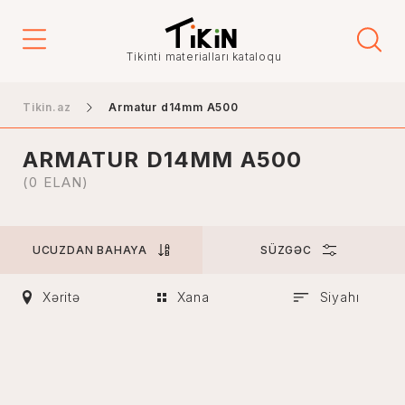
Qiymət
Tikinti materialları kataloqu
-
Tikin.az
Armatur d14mm A500
ARMATUR D14MM A500
Şəhər
(0 ELAN)
UCUZDAN BAHAYA
SÜZGƏC
Bakı
Gəncə
Xəritə
Xana
Siyahı
Naxçıvan
Xankəndi
Lənkəran
Mingəçevir