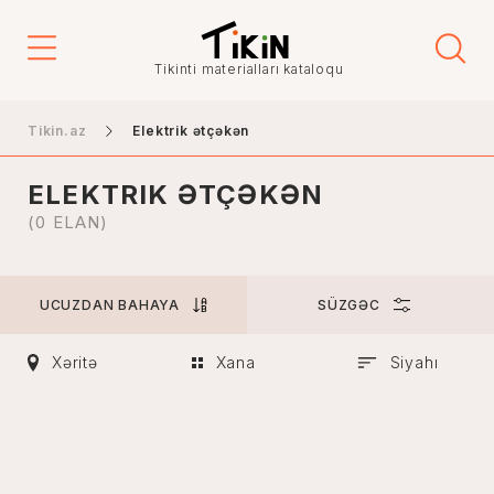
Qiymət
Tikinti materialları kataloqu
-
Tikin.az
Elektrik ətçəkən
ELEKTRIK ƏTÇƏKƏN
Şəhər
(0 ELAN)
UCUZDAN BAHAYA
SÜZGƏC
Bakı
Gəncə
Xəritə
Xana
Siyahı
Naxçıvan
Xankəndi
Lənkəran
Mingəçevir