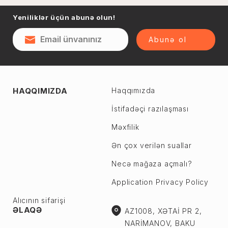
Naftalan
Yeniliklər üçün abunə olun!
Sumqayıt
Qəsəbə
Şəki
Abunə ol
Şirvan
Yevlax
Abşeron r.
Ağstafa
HAQQIMIZDA
Haqqımızda
Ceyranbatan
Ağsu
Çiçək
İstifadəçi razılaşması
Astara
Digah
Məxfilik
Beyləqan
Fatmayı
Bərdə
Ən çox verilən suallar
Görədil
Biləsuvar
Necə mağaza açmalı?
Hökməli
Yardımlı
Application Privacy Policy
Köhnə Corat
Zaqatala
Yeni Corat
Alıcının sifarişi
Zəngilan
ƏLAQƏ
AZ1008, XƏTAİ PR 2,
Qobu
Zərdab
NARİMANOV, BAKU