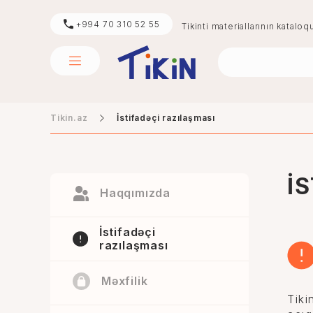
+994 70 310 52 55
Tikinti materiallarının kataloq
Tikin.az
İstifadəçi razılaşması
sement
mərmər
İ
Haqqımızda
İstifadəçi
razılaşması
Məxfilik
Tiki