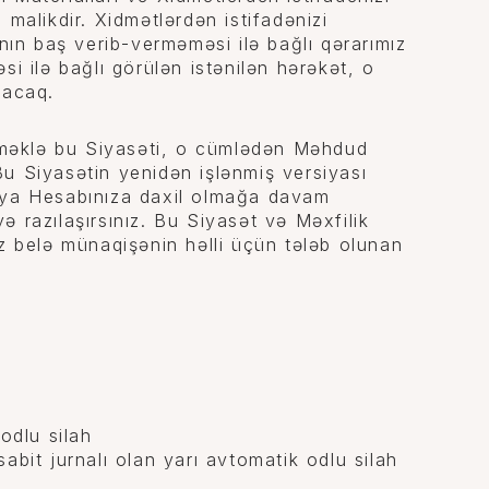
malikdir. Xidmətlərdən istifadənizi
ının baş verib-verməməsi ilə bağlı qərarımız
i ilə bağlı görülən istənilən hərəkət, o
lacaq.
irməklə bu Siyasəti, o cümlədən Məhdud
 Bu Siyasətin yenidən işlənmiş versiyası
ə ya Hesabınıza daxil olmağa davam
 razılaşırsınız. Bu Siyasət və Məxfilik
z belə münaqişənin həlli üçün tələb olunan
odlu silah
bit jurnalı olan yarı avtomatik odlu silah