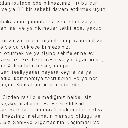
an istifadə edə bilməzsiniz: (i) bu cür
 və ya (ii) bir səbəbi davam etdirmək üçün
likasının qanunlarına zidd olan və ya
dən mal və ya xidmətlər təklif edə, yaxud
rını və ya ticarət nişanlarını pozan mal və
rə və ya yükləyə bilməzsiniz.
ı ötürmək və ya fişinq səhifələrinə ev
zsiniz. Siz Tikin.az-ın və ya digərlərinin,
in Xidmətlərinin və ya digər
ozan fəaliyyətlər həyata keçirə və ya
ldadıcı kommersiya təcrübələri və ya hər
r üçün Xidmətlərdən istifadə edə
:
Sizdən razılıq almadığınız halda, siz
s şəxsi məlumatı və ya kredit kartı
sab parolları kimi məxfi məlumatları ehtiva
 bilməzsiniz. məlumatın mənsub olduğu və
s. Siz Səhiyyə Sığortasının Daşınması və