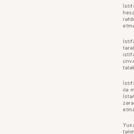
İsti
hesa
rəhb
etmə
İsti
tərə
isti
ünva
tələ
İsti
ilə 
İstə
zərə
etmə
Yuxa
təli