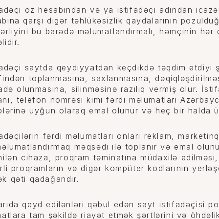
fadəçi öz hesabından və ya istifadəçi adından icazə
bına qarşı digər təhlükəsizlik qaydalarının pozul
ərliyini bu barədə məlumatlandırmalı, həmçinin hər 
lidir.
fadəçi saytda qeydiyyatdan keçdikdə təqdim etdiyi ş
findən toplanmasına, saxlanmasına, dəqiqləşdirilmə
fadə olunmasına, silinməsinə razılıq vermiş olur. İsti
nı, telefon nömrəsi kimi fərdi məlumatları Azərbayc
blərinə uyğun olaraq emal olunur və heç bir halda 
fadəçilərin fərdi məlumatları onları reklam, marketinq
məlumatlandırmaq məqsədi ilə toplanır və emal olun
nilən cihaza, proqram təminatına müdaxilə edilməsi,
rli proqramların və digər kompüter kodlarının yerləş
k qəti qadağandır.
rıda qeyd edilənləri qəbul edən sayt istifadəçisi por
matlara tam şəkildə riayət etmək şərtlərini və öhdəlik