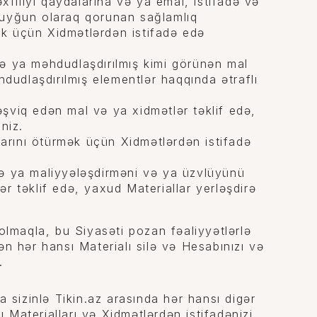
xfiliyi qaydalarına və ya emal, istifadə və
 uyğun olaraq qorunan sağlamlıq
k üçün Xidmətlərdən istifadə edə
ə ya məhdudlaşdırılmış kimi görünən mal
hdudlaşdırılmış elementlər haqqında ətraflı
şviq edən mal və ya xidmətlər təklif edə,
niz.
rını ötürmək üçün Xidmətlərdən istifadə
 və ya maliyyələşdirməni və ya üzvlüyünü
r təklif edə, yaxud Materiallar yerləşdirə
 olmaqla, bu Siyasəti pozan fəaliyyətlərlə
ən hər hansı Materialı silə və Hesabınızı və
.
a sizinlə Tikin.az arasında hər hansı digər
Materialları və Xidmətlərdən istifadənizi