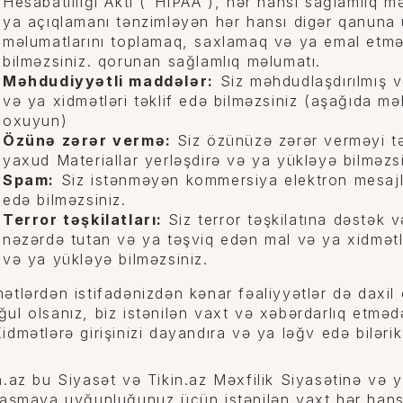
Hesabatlılığı Aktı (“HIPAA”), hər hansı sağlamlıq mə
ya açıqlamanı tənzimləyən hər hansı digər qanuna
məlumatlarını toplamaq, saxlamaq və ya emal etmə
bilməzsiniz. qorunan sağlamlıq məlumatı.
Məhdudiyyətli maddələr:
Siz məhdudlaşdırılmış v
və ya xidmətləri təklif edə bilməzsiniz (aşağıda mə
oxuyun)
Özünə zərər vermə:
Siz özünüzə zərər verməyi tə
yaxud Materiallar yerləşdirə və ya yükləyə bilməzsi
Spam:
Siz istənməyən kommersiya elektron mesajla
edə bilməzsiniz.
Terror təşkilatları:
Siz terror təşkilatına dəstək
nəzərdə tutan və ya təşviq edən mal və ya xidmətlə
və ya yükləyə bilməzsiniz.
ətlərdən istifadənizdən kənar fəaliyyətlər də daxil
ul olsanız, biz istənilən vaxt və xəbərdarlıq etməd
idmətlərə girişinizi dayandıra və ya ləğv edə bilərik
n.az bu Siyasət və Tikin.az Məxfilik Siyasətinə və y
laşmaya uyğunluğunuz üçün istənilən vaxt hər hansı 