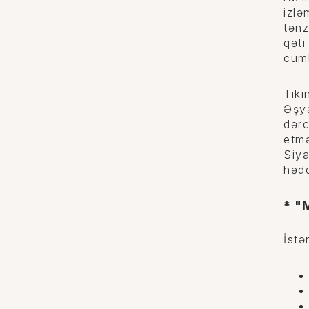
izlə
tənz
qəti
cüml
Tiki
Əşya
dərc
etmə
Siya
hədd
* "
İstə