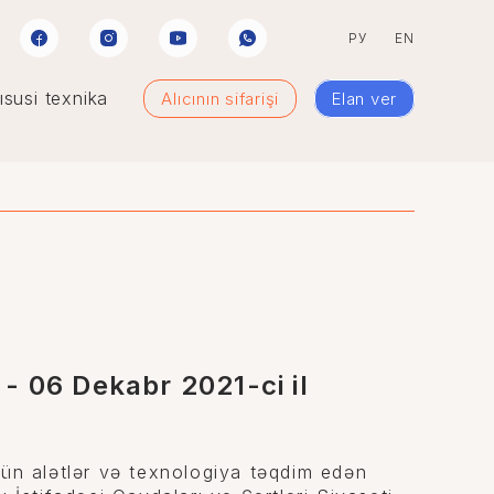
РУ
EN
susi texnika
Alıcının sifarişi
Elan ver
- 06 Dekabr 2021-ci il
çün alətlər və texnologiya təqdim edən