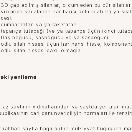
3D çap edilmiş silahlar, o cümlədən bu cür silahlar
yuxarıda sadalanan hər hansı odlu silah və ya sil
dəst
qumbaraatan və ya raketatan
tapança tutacağı (və ya tapança üçün ikinci tutac
flaş boğucu, səsboğucu və ya səsboğucu
odlu silah hissəsi üçün hər hansı hissə, komponen
odlu silah hissəsi daxil olmaqla
əki yeniləmə
n.az saytının xidmətlərindən və saytda yer alan mat
ublikasının cari qanunvericiliyin normaları ilə tənzim
 rəhbəri saytla bağlı bütün mülkiyyət hüququna malik