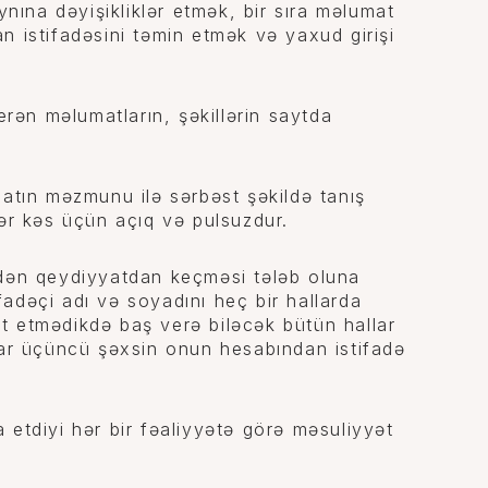
ynına dəyişikliklər etmək, bir sıra məlumat
dan istifadəsini təmin etmək və yaxud girişi
erən məlumatların, şəkillərin saytda
matın məzmunu ilə sərbəst şəkildə tanış
hər kəs üçün açıq və pulsuzdur.
idən qeydiyyatdan keçməsi tələb oluna
stifadəçi adı və soyadını heç bir hallarda
yət etmədikdə baş verə biləcək bütün hallar
nar üçüncü şəxsin onun hesabından istifadə
da etdiyi hər bir fəaliyyətə görə məsuliyyət