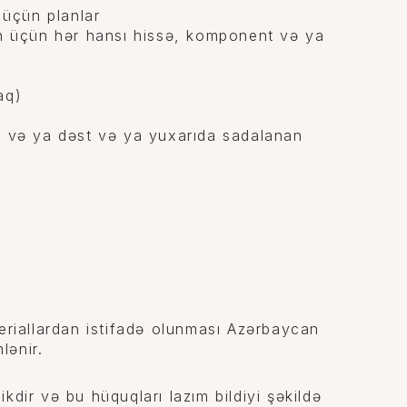
 üçün planlar
ah üçün hər hansı hissə, komponent və ya
aq)
t və ya dəst və ya yuxarıda sadalanan
eriallardan istifadə olunması Azərbaycan
lənir.
dir və bu hüquqları lazım bildiyi şəkildə