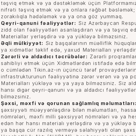
təşviq etmək və ya dəstəkləmək üçün Platformamızd
nifrəti təşviq etmək və ya onlara rəğbət bəsləmək;
zorakılıqla hədələmək və ya ona göz yummaq.
Qeyri-qanuni fəaliyyətlər:
Siz Azərbaycan Respub
zidd olan fəaliyyətləri asanlaşdıran və ya təşviq e
Materiallar yerləşdirə və ya yükləyə bilməzsiniz.
Əqli mülkiyyət:
Siz başqalarının müəlliflik hüquqla
ya xidmətlər təklif edə, yaxud Materialları yerləşdi
Zərərli və aldadıcı təcrübələr:
Zərərli proqramlar
sahibliyi etmək üçün Xidmətlərdən istifadə edə bilmə
o cümlədən Tikin.az-ın üçüncü tərəf provayderlərin
infrastrukturunun fəaliyyətinə zərər verən və ya p
Materialları yükləyə və ya yaya bilməzsiniz. Siz a
hansı digər qeyri-qanuni və ya aldadıcı fəaliyyətlə
bilməzsiniz.
Şəxsi, məxfi və qorunan sağlamlıq məlumatları
şəxsiyyəti müəyyənləşdirə bilən məlumatları, həssa
nömrələri, məxfi milli şəxsiyyət nömrələri və ya he
edən hər hansı materialı yerləşdirə və ya yükləyə
ya başqa cür razılıq verməyə səlahiyyəti olan şəx