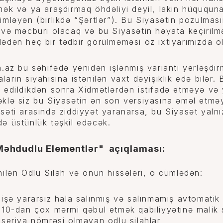
mək və ya araşdırmaq öhdəliyi deyil, lakin hüququna 
imləyən (birlikdə “Şərtlər”). Bu Siyasətin pozulmas
 və məcburi olacaq və bu Siyasətin həyata keçirilməs
ədən heç bir tədbir görülməməsi öz ixtiyarımızda o
n.az bu səhifədə yenidən işlənmiş variantı yerləşd
ların siyahısına istənilən vaxt dəyişiklik edə bilər.
 edildikdən sonra Xidmətlərdən istifadə etməyə v
klə siz bu Siyasətin ən son versiyasına əməl etməyə
səti arasında ziddiyyət yaranarsa, bu Siyasət yalnı
ə üstünlük təşkil edəcək.
Məhdudlu Elementlər" açıqlaması:
nilən Odlu Silah və onun hissələri, o cümlədən:
işə yararsız hala salınmış və salınmamış avtomatik 
10-dan çox mərmi qəbul etmək qabiliyyətinə malik sa
seriya nömrəsi olmayan odlu silahlar