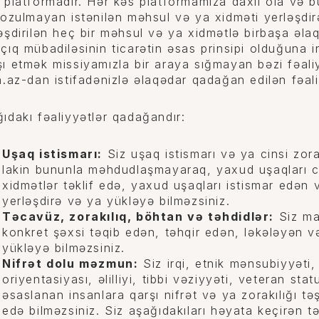
 platformadır. Hər kəs platformamıza daxil ola və bu
pozulmayan istənilən məhsul və ya xidməti yerləşdirə
əşdirilən heç bir məhsul və ya xidmətlə birbaşa əlaq
çıq mübadiləsinin ticarətin əsas prinsipi olduğuna
ı etmək missiyamızla bir araya sığmayan bəzi fəaliyy
n.az-dan istifadənizlə əlaqədar qadağan edilən fəaliy
ıdakı fəaliyyətlər qadağandır:
Uşaq istismarı:
Siz uşaq istismarı və ya cinsi zorak
lakin bununla məhdudlaşmayaraq, yaxud uşaqları c
xidmətlər təklif edə, yaxud uşaqları istismar edən v
yerləşdirə və ya yükləyə bilməzsiniz.
Təcavüz, zorakılıq, böhtan və təhdidlər:
Siz mal
konkret şəxsi təqib edən, təhqir edən, ləkələyən v
yükləyə bilməzsiniz.
Nifrət dolu məzmun:
Siz irqi, etnik mənsubiyyəti, r
oriyentasiyası, əlilliyi, tibbi vəziyyəti, veteran sta
əsaslanan insanlara qarşı nifrət və ya zorakılığı 
edə bilməzsiniz. Siz aşağıdakıları həyata keçirən təş