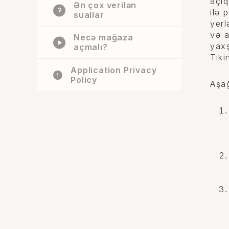
açıq
Ən çox verilən
ilə 
suallar
yerl
və a
Necə mağaza
yaxş
açmalı?
Tiki
Application Privacy
Policy
Aşağ