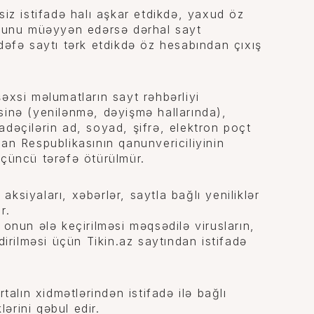
siz istifadə halı aşkar etdikdə, yaxud öz
duğunu müəyyən edərsə dərhal sayt
dəfə saytı tərk etdikdə öz hesabından çıxış
əxsi məlumatların sayt rəhbərliyi
sinə (yenilənmə, dəyişmə hallarında),
fadəçilərin ad, soyad, şifrə, elektron poçt
an Respublikasının qanunvericiliyinin
üçüncü tərəfə ötürülmür.
 aksiyaları, xəbərlər, saytla bağlı yeniliklər
ur.
 onun ələ keçirilməsi məqsədilə virusların,
dirilməsi üçün Tikin.az saytından istifadə
talın xidmətlərindən istifadə ilə bağlı
lərini qəbul edir.