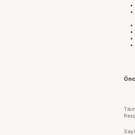
Önc
Tiki
Resp
Sayt