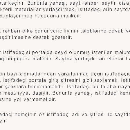
ta keçirir. Bununla yanaşı, sayt rəhbəri saytın diza
kterli materiallar yerləşdirmək, isitfadəçilərin sayt
dudlaşdırmaq hüququna malikdir.
 rəhbəri ölkə qanunvericiliyinin tələblərinə cavab v
əşdirilməsinə dəstək göstərir.
 istifadəçisi portalda qeyd olunmuş istənilən məlu
q hüququna malikdir. Saytda yerləşdirilən elanlar 
ın bəzi xidmətlərindən yararlanmaq üçün istifadəç
r. İstifadəçi portala giriş şifrəsini gizli saxlamalı, i
r şəxslərə bildirməməlidir. İstifadəçi bu tələbə ria
 məsuliyyət daşıyır. Bununla yanaşı, istifadəçi kə
sinə yol verməməlidir.
fadəçi həmçinin öz istifadəçi adı və şifrəsi ilə sayt
yır.