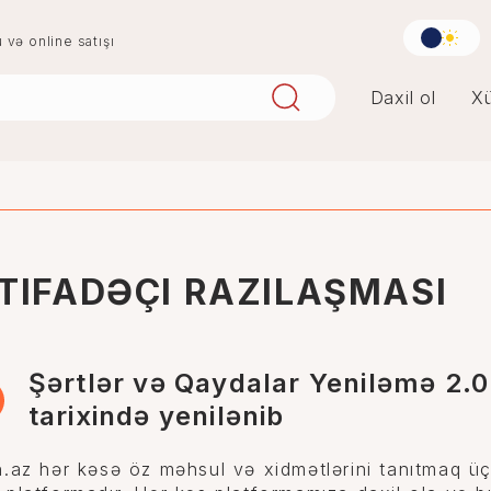
u və online satışı
Daxil ol
Xü
aqlay
boya
digər
penoplast
STIFADƏÇI RAZILAŞMASI
Şərtlər və Qaydalar Yeniləmə 2.0 
tarixində yenilənib
n.az hər kəsə öz məhsul və xidmətlərini tanıtmaq ü