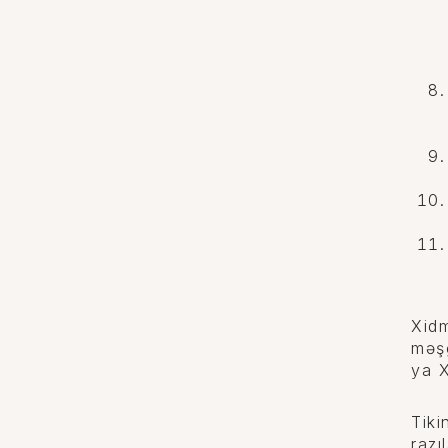
Xidm
məşğ
ya X
Tiki
razı