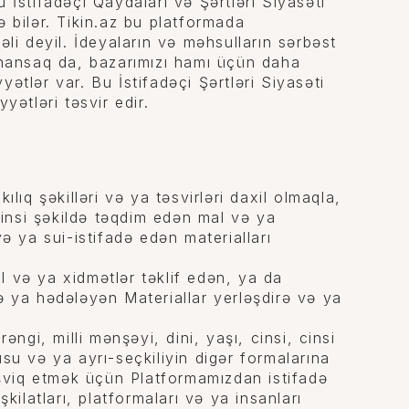
 İstifadəçi Qaydaları və Şərtləri Siyasəti
 bilər. Tikin.az bu platformada
əli deyil. İdeyaların və məhsulların sərbəst
 inansaq da, bazarımızı hamı üçün daha
ətlər var. Bu İstifadəçi Şərtləri Siyasəti
yətləri təsvir edir.
ılıq şəkilləri və ya təsvirləri daxil olmaqla,
insi şəkildə təqdim edən mal və ya
ə ya sui-istifadə edən materialları
 və ya xidmətlər təklif edən, ya da
ə ya hədələyən Materiallar yerləşdirə və ya
əngi, milli mənşəyi, dini, yaşı, cinsi, cinsi
tusu və ya ayrı-seçkiliyin digər formalarına
təşviq etmək üçün Platformamızdan istifadə
kilatları, platformaları və ya insanları