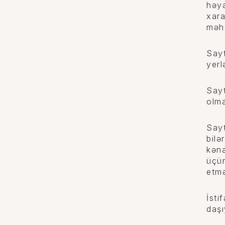
həya
xara
məh
Sayt
yerl
Sayt
olma
Sayt
bilə
kəna
üçün
etmə
İsti
daşı