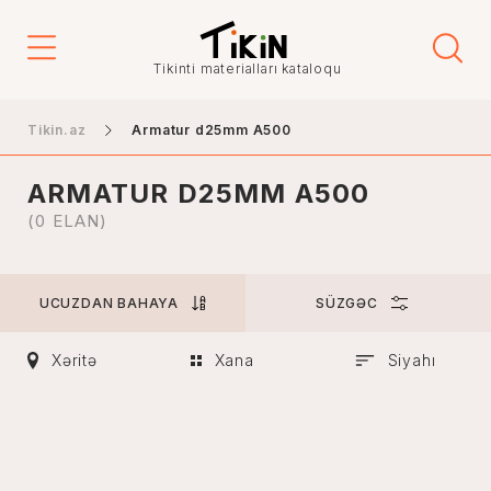
Qiymət
Tikinti materialları kataloqu
-
Tikin.az
Armatur d25mm A500
ARMATUR D25MM A500
Şəhər
(0 ELAN)
UCUZDAN BAHAYA
SÜZGƏC
Bakı
Gəncə
Xəritə
Xana
Siyahı
Naxçıvan
Xankəndi
Lənkəran
Mingəçevir