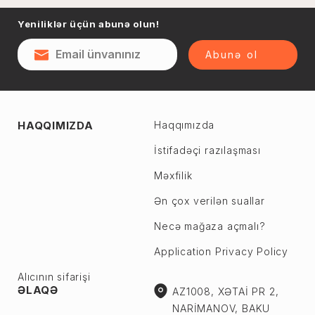
Naftalan
Yeniliklər üçün abunə olun!
Sumqayıt
Qəsəbə
Şəki
Abunə ol
Şirvan
Yevlax
Abşeron r.
Ağstafa
HAQQIMIZDA
Haqqımızda
Ceyranbatan
Ağsu
Çiçək
İstifadəçi razılaşması
Astara
Digah
Məxfilik
Beyləqan
Fatmayı
Bərdə
Ən çox verilən suallar
Görədil
Biləsuvar
Necə mağaza açmalı?
Hökməli
Yardımlı
Application Privacy Policy
Köhnə Corat
Zaqatala
Yeni Corat
Alıcının sifarişi
Zəngilan
ƏLAQƏ
AZ1008, XƏTAİ PR 2,
Qobu
Zərdab
NARİMANOV, BAKU