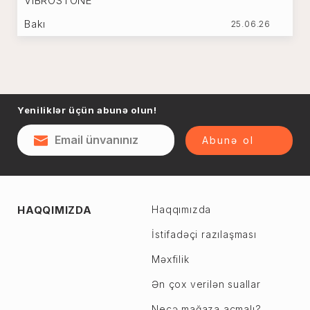
VIBROSTONE
Naftalan
Bakı
25.06.26
Sumqayıt
Qəsəbə
Şəki
Şirvan
Yevlax
Yeniliklər üçün abunə olun!
Abşeron r.
Ağstafa
Ceyranbatan
Ağsu
Abunə ol
Çiçək
Astara
Digah
Beyləqan
Fatmayı
Bərdə
Görədil
HAQQIMIZDA
Haqqımızda
Biləsuvar
Hökməli
İstifadəçi razılaşması
Yardımlı
Köhnə Corat
Zaqatala
Məxfilik
Yeni Corat
Zəngilan
Ən çox verilən suallar
Qobu
Zərdab
Necə mağaza açmalı?