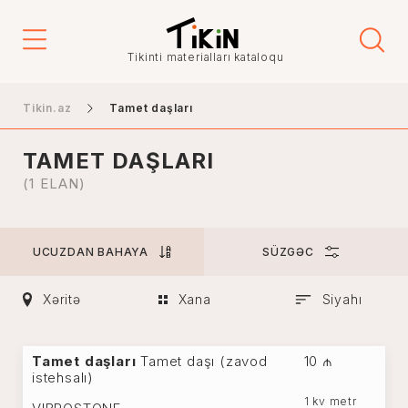
Qiymət
Tikinti materialları kataloqu
-
Tikin.az
Tamet daşları
TAMET DAŞLARI
Şəhər
(1 ELAN)
UCUZDAN BAHAYA
SÜZGƏC
Bakı
Gəncə
Xəritə
Xana
Siyahı
Naxçıvan
Xankəndi
Tamet daşları
Tamet daşı (zavod
10 ₼
Lənkəran
istehsalı)
Mingəçevir
1 kv metr