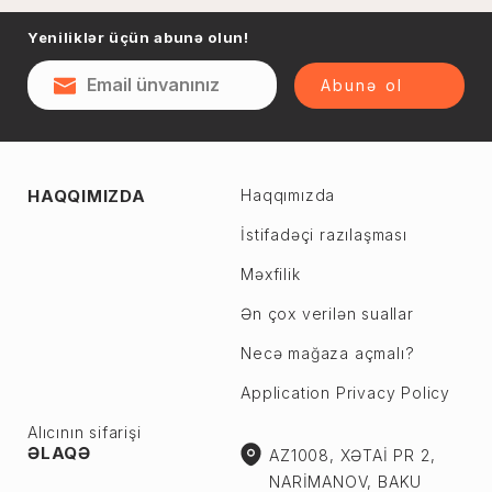
Naftalan
Yeniliklər üçün abunə olun!
Sumqayıt
Qəsəbə
Şəki
Abunə ol
Şirvan
Yevlax
Abşeron r.
Ağstafa
HAQQIMIZDA
Haqqımızda
Ceyranbatan
Ağsu
Çiçək
İstifadəçi razılaşması
Astara
Digah
Məxfilik
Beyləqan
Fatmayı
Bərdə
Ən çox verilən suallar
Görədil
Biləsuvar
Necə mağaza açmalı?
Hökməli
Yardımlı
Application Privacy Policy
Köhnə Corat
Zaqatala
Yeni Corat
Alıcının sifarişi
Zəngilan
ƏLAQƏ
AZ1008, XƏTAİ PR 2,
Qobu
Zərdab
NARİMANOV, BAKU