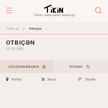
Qiymət
Tikinti materialları kataloqu
-
Tikin.az
Otbiçən
OTBIÇƏN
Şəhər
(0 ELAN)
UCUZDAN BAHAYA
SÜZGƏC
Bakı
Gəncə
Xəritə
Xana
Siyahı
Naxçıvan
Xankəndi
Lənkəran
Mingəçevir