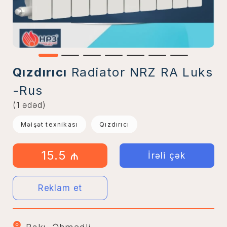
Qızdırıcı
Radiator NRZ RA Luks
-Rus
(1 ədəd)
Məişət texnikası
Qızdırıcı
15.5 ₼
İrəli çək
Reklam et