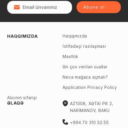
Abunə ol
HAQQIMIZDA
Haqqımızda
İstifadəçi razılaşması
Məxfilik
Ən çox verilən suallar
Necə mağaza açmalı?
Application Privacy Policy
Alıcının sifarişi
ƏLAQƏ
AZ1008, XƏTAİ PR 2,
NARİMANOV, BAKU
+994 70 310 52 55