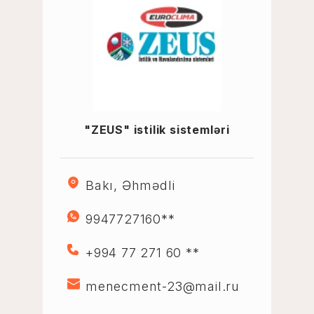
"ZEUS" istilik sistemləri
Bakı, Əhmədli
9947727160**
+994 77 271 60 **
menecment-23@mail.ru