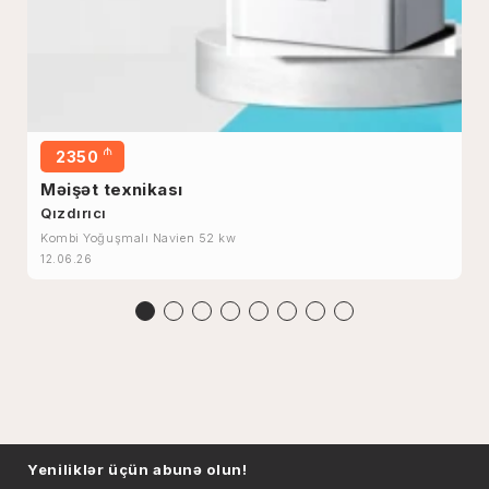
₼
2350
Məişət texnikası
Qızdırıcı
Kombi Yoğuşmalı Navien 52 kw
12.06.26
Yeniliklər üçün abunə olun!