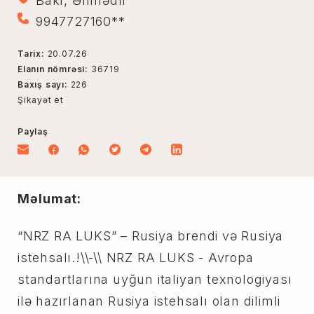
Bakı, Əhmədli
9947727160**
Tarix:
20.07.26
Elanın nömrəsi:
36719
Baxış sayı:
226
Şikayət et
Paylaş
Məlumat:
“NRZ RA LUKS” – Rusiya brendi və Rusiya
istehsalı.!\\-\\ NRZ RA LUKS - Avropa
standartlarına uyğun italiyan texnologiyası
ilə hazırlanan Rusiya istehsalı olan dilimli