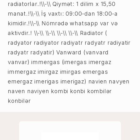
radiatorlar.!\\-\\ Qiymət: 1 dilim x 15,50
manat.!\\-\\ İş vaxtı: 09:00-dan 18:00-a
kimidir.!\\-\\ Nömrədə whatsapp var və
aktivdir.! \\-\\ \\-\\ \\-\\ \\-\\ Radiator (
radyator radiyator radiyatr radyatr radiyatir
radyatr radyatir) Vanward (vanvard
vanvar) immergas (imergas imergaz
immergaz imirgaz imirgas emergas
emergaz imerigas imerigaz) navien navyen
naven naviyen kombi konbi kombilər
konbilər