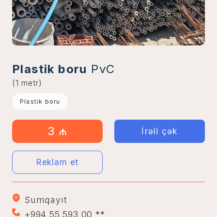
Plastik boru
PvC
(1 metr)
Plastik boru
3 ₼
İrəli çək
Reklam et
Sumqayıt
+994 55 593 00 **