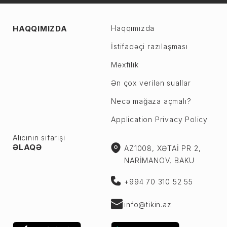
HAQQIMIZDA
Haqqımızda
İstifadəçi razılaşması
Məxfilik
Ən çox verilən suallar
Necə mağaza açmalı?
Application Privacy Policy
Alıcının sifarişi
ƏLAQƏ
AZ1008, XƏTAİ PR 2,
NARİMANOV, BAKU
+994 70 310 52 55
info@tikin.az