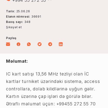
+994 55 272 55 **
Tarix:
25.06.26
Elanın nömrəsi:
36691
Baxış sayı:
348
Şikayət et
Paylaş
Məlumat:
IC kart satışı 13,56 MHz tezliyi olan İC
kartlar turniket üzərindəki sistemə, access
controllara, dolab kilidlərinə uyğun gəlir.
Kartın üzərinə çap işləri də görülə bilər.
Ətraflı məlumat üçün: +99455 272 55 70