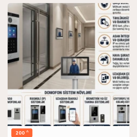
₼
200