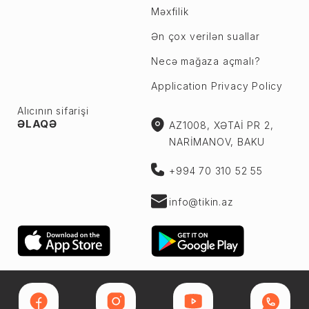
Məxfilik
Ən çox verilən suallar
Necə mağaza açmalı?
Application Privacy Policy
Alıcının sifarişi
ƏLAQƏ
AZ1008, XƏTAİ PR 2,
NARİMANOV, BAKU
+994 70 310 52 55
info@tikin.az