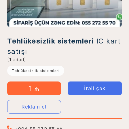
Təhlükəsizlik sistemləri
IC kart
satışı
(1 ədəd)
Təhlükəsizlik sistemləri
1 ₼
İrəli çək
Reklam et