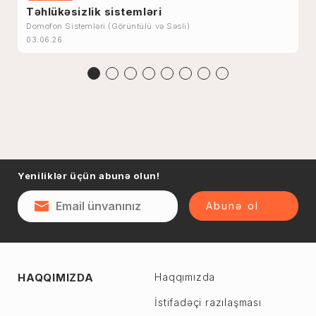
Təhlükəsizlik sistemləri
Domofon Sistemləri (Görüntülü və Səsli)
03.06.26
Yeniliklər üçün abunə olun!
Abunə ol
HAQQIMIZDA
Haqqımızda
İstifadəçi razılaşması