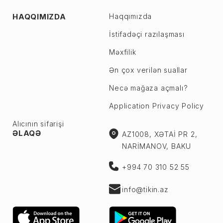
HAQQIMIZDA
Haqqımızda
İstifadəçi razılaşması
Məxfilik
Ən çox verilən suallar
Necə mağaza açmalı?
Application Privacy Policy
Alıcının sifarişi
ƏLAQƏ
AZ1008, XƏTAİ PR 2,
NARİMANOV, BAKU
+994 70 310 52 55
info@tikin.az