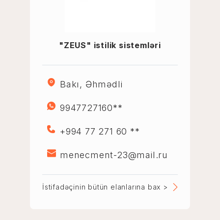
"ZEUS" istilik sistemləri
Bakı, Əhmədli
9947727160**
+994 77 271 60 **
menecment-23@mail.ru
İstifadəçinin bütün elanlarına bax >