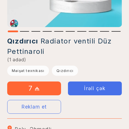
Qızdırıcı
Radiator ventili Düz
Pettinaroli
(1 ədəd)
Məişət texnikası
Qızdırıcı
7 ₼
İrəli çək
Reklam et