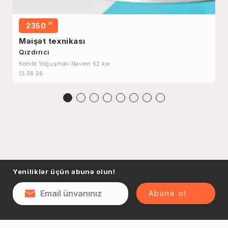
₼
2350
Məişət texnikası
Qızdırıcı
Kombi Yoğuşmalı Navien 52 kw
12.06.26
Yeniliklər üçün abunə olun!
Abunə ol