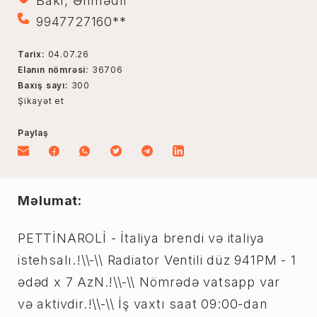
Bakı, Əhmədli
9947727160**
Tarix:
04.07.26
Elanın nömrəsi:
36706
Baxış sayı:
300
Şikayət et
Paylaş
Məlumat:
PETTİNAROLİ - İtaliya brendi və italiya
istehsalı.!\\-\\ Radiator Ventili düz 941PM - 1
ədəd x 7 AzN.!\\-\\ Nömrədə vatsapp var
və aktivdir.!\\-\\ İş vaxtı saat 09:00-dan