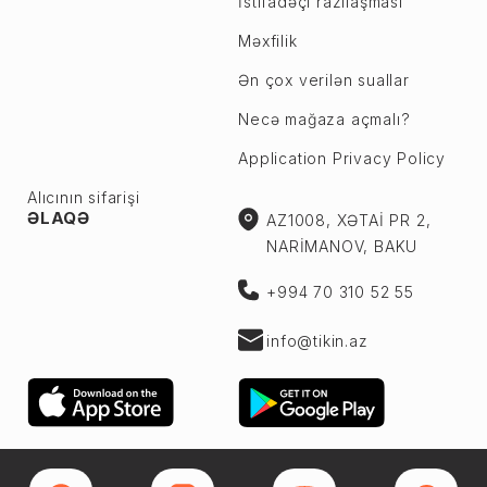
İstifadəçi razılaşması
Məxfilik
Ən çox verilən suallar
Necə mağaza açmalı?
Application Privacy Policy
Alıcının sifarişi
ƏLAQƏ
AZ1008, XƏTAİ PR 2,
NARİMANOV, BAKU
+994 70 310 52 55
info@tikin.az