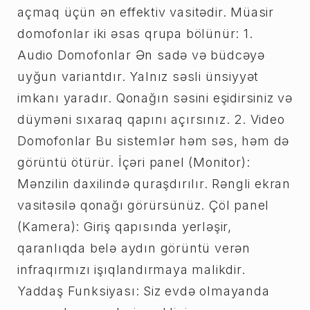
açmaq üçün ən effektiv vasitədir. Müasir
domofonlar iki əsas qrupa bölünür: 1.
Audio Domofonlar Ən sadə və büdcəyə
uyğun variantdır. Yalnız səsli ünsiyyət
imkanı yaradır. Qonağın səsini eşidirsiniz və
düyməni sıxaraq qapını açırsınız. 2. Video
Domofonlar Bu sistemlər həm səs, həm də
görüntü ötürür. İçəri panel (Monitor):
Mənzilin daxilində quraşdırılır. Rəngli ekran
vasitəsilə qonağı görürsünüz. Çöl panel
(Kamera): Giriş qapısında yerləşir,
qaranlıqda belə aydın görüntü verən
infraqırmızı işıqlandırmaya malikdir.
Yaddaş Funksiyası: Siz evdə olmayanda