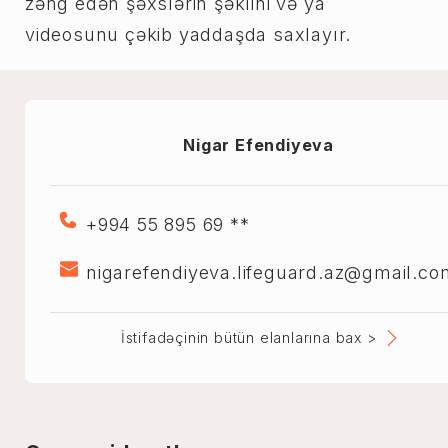
zəng edən şəxslərin şəklini və ya
videosunu çəkib yaddaşda saxlayır.
Nigar Efendiyeva
+994 55 895 69 **
nigarefendiyeva.lifeguard.az@gmail.co
İstifadəçinin bütün elanlarına bax >