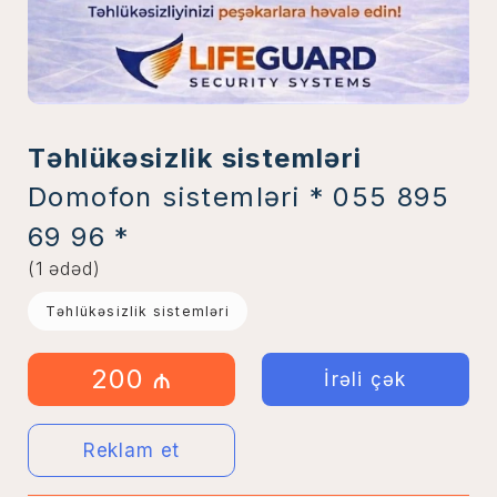
Təhlükəsizlik sistemləri
Domofon sistemləri * 055 895
69 96 *
(1 ədəd)
Təhlükəsizlik sistemləri
200 ₼
İrəli çək
Reklam et