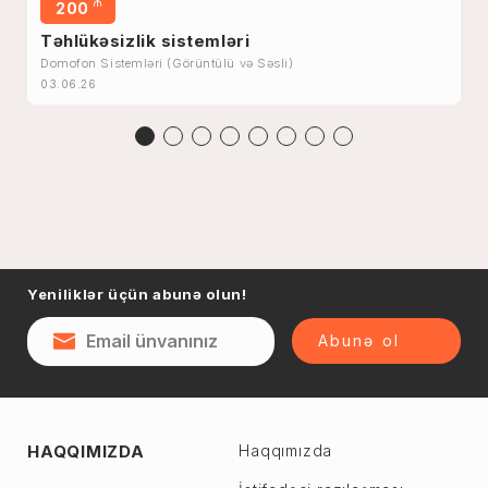
₼
200
Təhlükəsizlik sistemləri
Domofon Sistemləri (Görüntülü və Səsli)
03.06.26
Yeniliklər üçün abunə olun!
Abunə ol
HAQQIMIZDA
Haqqımızda