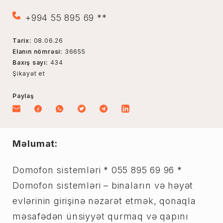
+994 55 895 69 **
Tarix:
08.06.26
Elanın nömrəsi:
36655
Baxış sayı:
434
Şikayət et
Paylaş
Məlumat:
Domofon sistemləri * 055 895 69 96 *
Domofon sistemləri – binaların və həyət
evlərinin girişinə nəzarət etmək, qonaqla
məsafədən ünsiyyət qurmaq və qapını