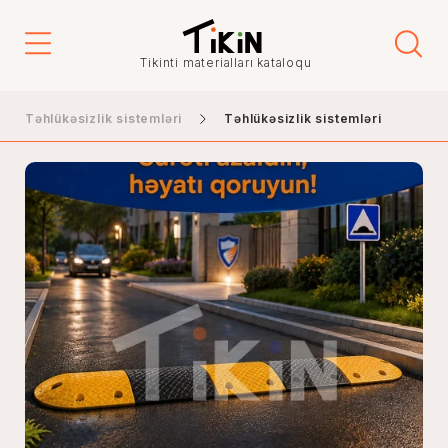
Tikinti materialları kataloqu
Təhlükəsizlik sistemləri
Təhlükəsizlik sistemləri