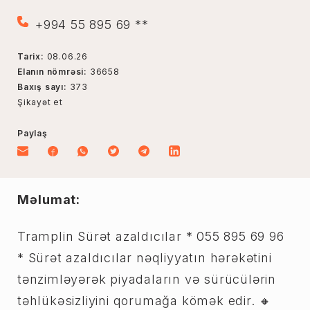
+994 55 895 69 **
Tarix:
08.06.26
Elanın nömrəsi:
36658
Baxış sayı:
373
Şikayət et
Paylaş
Məlumat:
Tramplin Sürət azaldıcılar * 055 895 69 96
* Sürət azaldıcılar nəqliyyatın hərəkətini
tənzimləyərək piyadaların və sürücülərin
təhlükəsizliyini qorumağa kömək edir. 🔸