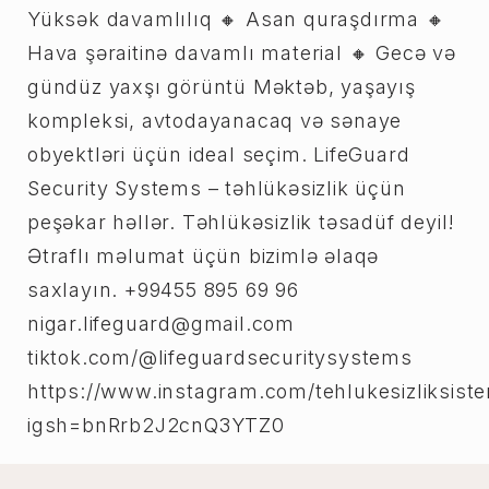
Yüksək davamlılıq 🔸 Asan quraşdırma 🔸
Hava şəraitinə davamlı material 🔸 Gecə və
gündüz yaxşı görüntü Məktəb, yaşayış
kompleksi, avtodayanacaq və sənaye
obyektləri üçün ideal seçim. LifeGuard
Security Systems – təhlükəsizlik üçün
peşəkar həllər. Təhlükəsizlik təsadüf deyil!
Ətraflı məlumat üçün bizimlə əlaqə
saxlayın. +99455 895 69 96
nigar.lifeguard@gmail.com
tiktok.com/@lifeguardsecuritysystems
https://www.instagram.com/tehlukesizliksiste
igsh=bnRrb2J2cnQ3YTZ0