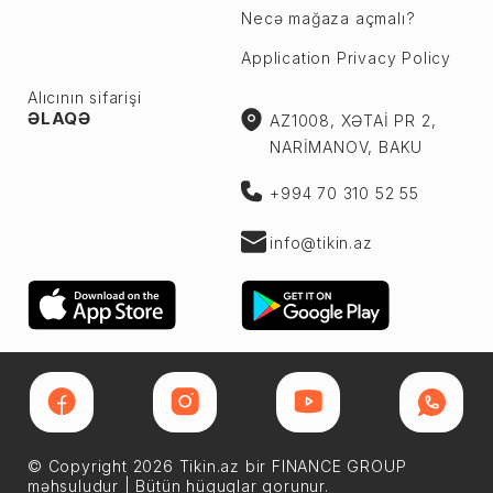
Necə mağaza açmalı?
Application Privacy Policy
Alıcının sifarişi
ƏLAQƏ
AZ1008, XƏTAİ PR 2,
NARİMANOV, BAKU
+994 70 310 52 55
info@tikin.az
© Copyright 2026 Tikin.az bir FINANCE GROUP
məhsuludur | Bütün hüquqlar qorunur.