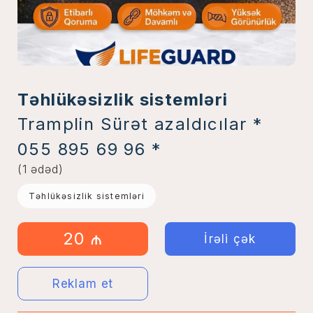
Təhlükəsizlik sistemləri
Tramplin Sürət azaldıcılar *
055 895 69 96 *
(1 ədəd)
Təhlükəsizlik sistemləri
20 ₼
İrəli çək
Reklam et