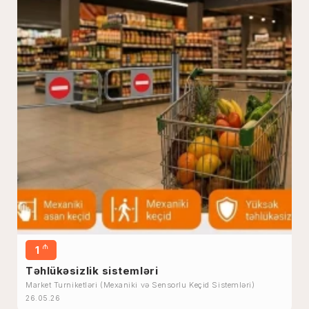
₼
1
Təhlükəsizlik sistemləri
Market Turniketləri (Mexaniki və Sensorlu Keçid Sistemləri)
26.05.26