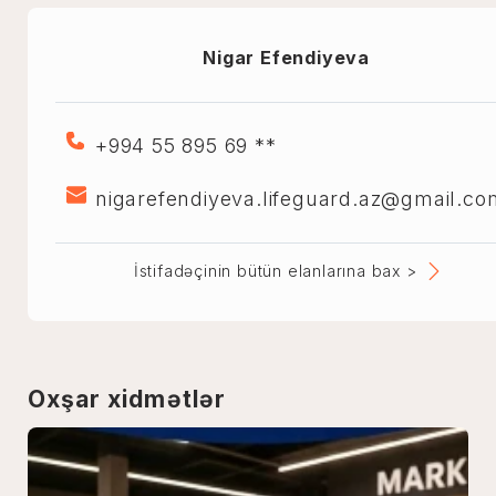
Nigar Efendiyeva
+994 55 895 69 **
nigarefendiyeva.lifeguard.az@gmail.co
İstifadəçinin bütün elanlarına bax >
Oxşar xidmətlər