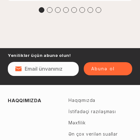
Yeniliklər üçün abunə olun!
Abunə ol
HAQQIMIZDA
Haqqımızda
İstifadəçi razılaşması
Məxfilik
Ən çox verilən suallar