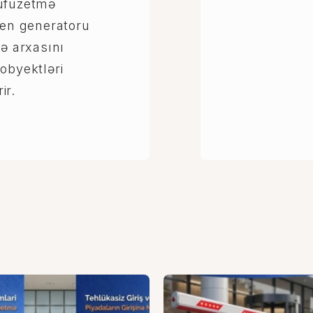
Nüfuzetmə
gen generatoru
lə arxasını
obyektləri
ir.