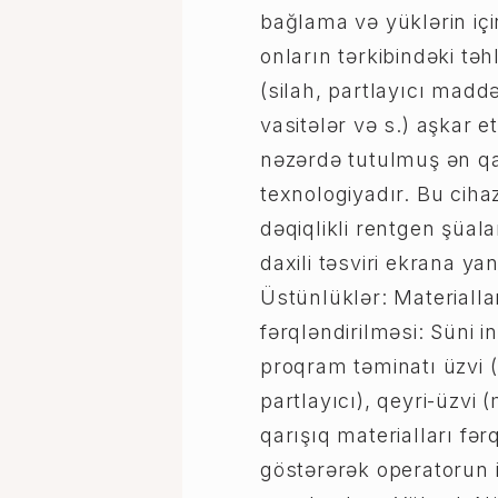
bağlama və yüklərin iç
onların tərkibindəki təh
(silah, partlayıcı maddə
vasitələr və s.) aşkar 
nəzərdə tutulmuş ən q
texnologiyadır. Bu ciha
dəqiqlikli rentgen şüalar
daxili təsviri ekrana ya
Üstünlüklər: Materialla
fərqləndirilməsi: Süni in
proqram təminatı üzvi (p
partlayıcı), qeyri-üzvi 
qarışıq materialları fərq
göstərərək operatorun i