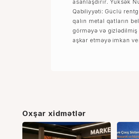
asanlaşdırır. Yüksək 
Qabiliyyəti: Güclü rent
qalın metal qatların be
görməyə və gizlədilmiş 
aşkar etməyə imkan ver
Oxşar xidmətlər