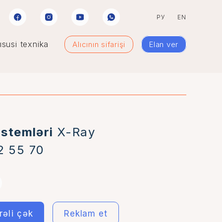
РУ
EN
susi texnika
Alıcının sifarişi
Elan ver
istemləri
X-Ray
2 55 70
İrəli çək
Reklam et