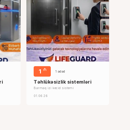
₼
1
1 ədəd
ri
Təhlükəsizlik sistemləri
Barmaq izi kecid sistemi
01.06.26