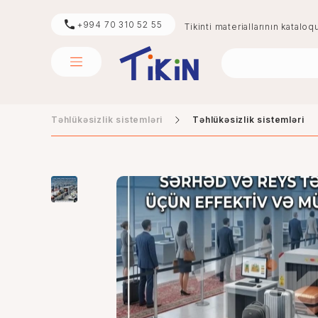
+994 70 310 52 55
Tikinti materiallarının kataloq
Təhlükəsizlik sistemləri
Təhlükəsizlik sistemləri
sement
mərmər