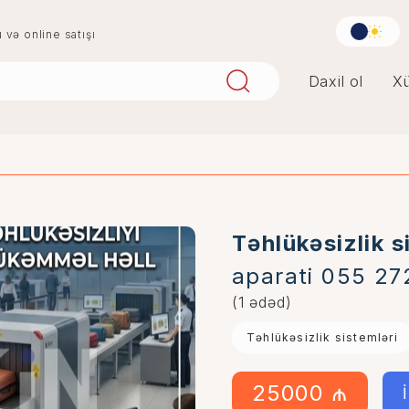
u və online satışı
Daxil ol
Xü
aqlay
boya
digər
penoplast
Təhlükəsizlik s
aparati 055 27
(1 ədəd)
Təhlükəsizlik sistemləri
25000 ₼