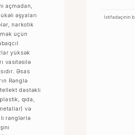
ini açmadan,
lükəli əşyaları
İstifadəçinin 
lər, narkotik
etmək üçün
abaqcıl
zlar yüksək
ı vasitəsilə
nsıdır. Əsas
rın Rənglə
tellekt dəstəkli
lastik, qida,
(metallar) və
li rənglərlə
şini