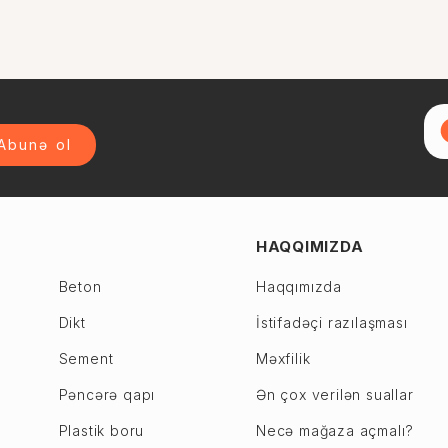
Abunə ol
HAQQIMIZDA
Beton
Haqqımızda
Dikt
İstifadəçi razılaşması
Sement
Məxfilik
Pəncərə qapı
Ən çox verilən suallar
Plastik boru
Necə mağaza açmalı?