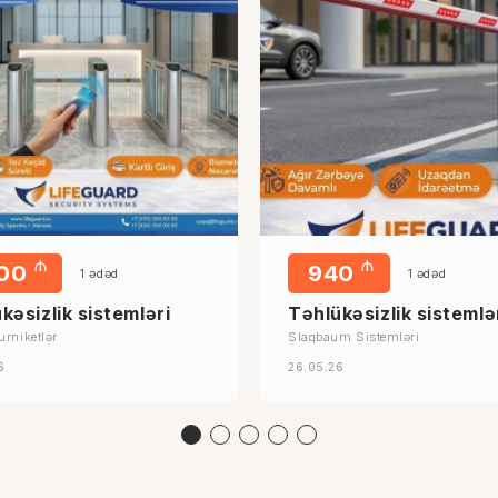
₼
₼
000
940
1 ədəd
1 ədəd
kəsizlik sistemləri
Təhlükəsizlik sistemlə
urniketlər
Slaqbaum Sistemləri
6
26.05.26