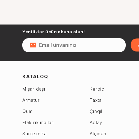
Yeniliklər üçün abunə olun!
KATALOQ
Mişar daşı
Kərpic
Armatur
Taxta
Qum
Çınqıl
Elektrik malları
Aqlay
Santexnika
Alçipan