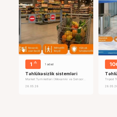
₼
1
1
1 ədəd
Təhlükəsizlik sistemləri
Təhlü
Market Turniketləri (Mexaniki və Sensorlu
Tripod T
Keçid Sistemləri)
26.05.26
26.05.2