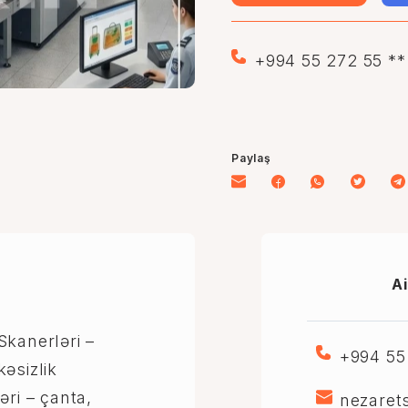
+994 55 272 55 **
Paylaş
Ai
Skanerləri –
+994 55
əsizlik
əri – çanta,
nezaret