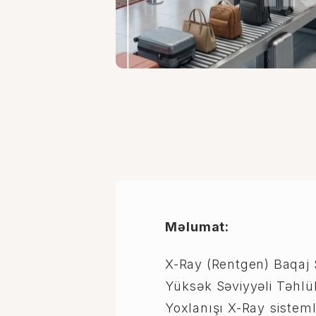
Məlumat:
X-Ray (Rentgen) Baqaj 
Yüksək Səviyyəli Təhlük
Yoxlanışı X-Ray sisteml