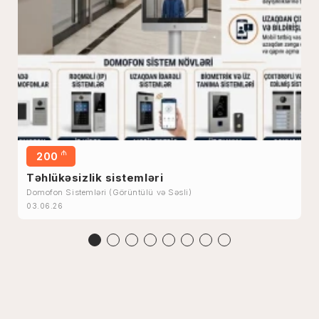
₼
200
Təhlükəsizlik sistemləri
Domofon Sistemləri (Görüntülü və Səsli)
03.06.26