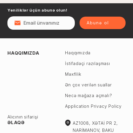
Yeniliklər üçün abunə olun!
Abunə ol
HAQQIMIZDA
Haqqımızda
İstifadəçi razılaşması
Məxfilik
Ən çox verilən suallar
Necə mağaza açmalı?
Application Privacy Policy
Alıcının sifarişi
ƏLAQƏ
AZ1008, XƏTAİ PR 2,
NARİMANOV, BAKU