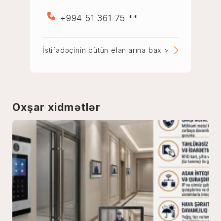
+994 51 361 75 **
İstifadəçinin bütün elanlarına bax >
Oxşar xidmətlər