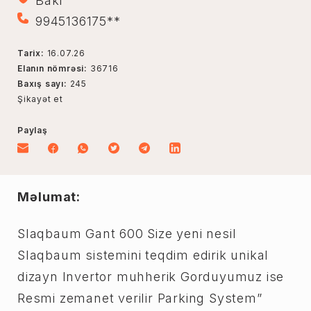
Bakı
9945136175**
Tarix:
16.07.26
Elanın nömrəsi:
36716
Baxış sayı:
245
Şikayət et
Paylaş
Məlumat:
Slaqbaum Gant 600 Size yeni nesil
Slaqbaum sistemini teqdim edirik unikal
dizayn Invertor muhherik Gorduyumuz ise
Resmi zemanet verilir Parking System”