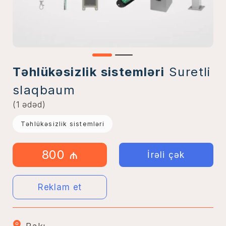
Təhlükəsizlik sistemləri
Suretli
slaqbaum
(1 ədəd)
Təhlükəsizlik sistemləri
800 ₼
İrəli çək
Reklam et