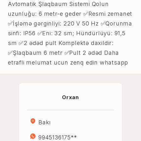
Avtomatik Şlaqbaum Sistemi Qolun
uzunluğu: 6 metr-e geder ✅Resmi zemanet
✅İşləmə gərginliyi: 220 V 50 Hz ✅Qorunma
sinfi: IP56 ✅Eni: 32 sm; Hündürlüyü: 91,5
sm ✅2 ədəd pult Komplektə daxildir:
✅Şlaqbaum 6 metr ✅Pult 2 ədəd Daha
etrafli melumat ucun zenq edin whatsapp
Orxan
Bakı
9945136175**