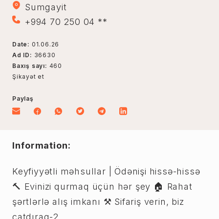
Sumgayit
+994 70 250 04 **
Date:
01.06.26
Ad ID:
36630
Baxış sayı:
460
Şikayət et
Paylaş
Information:
Keyfiyyətli məhsullar | Ödənişi hissə-hissə
🔨 Evinizi qurmaq üçün hər şey 🏠 Rahat
şərtlərlə alış imkanı ⚒️ Sifariş verin, biz
çatdıraq-2