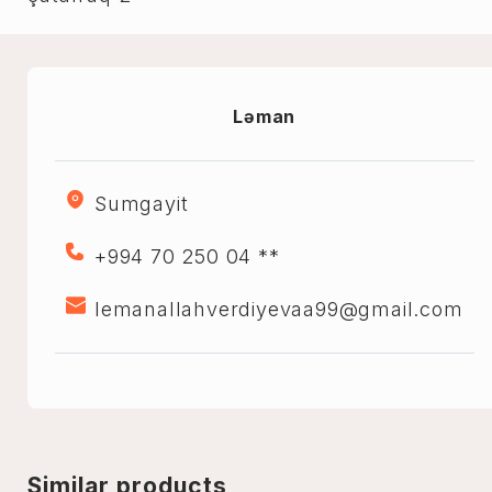
Ləman
Sumgayit
+994 70 250 04 **
lemanallahverdiyevaa99@gmail.com
Similar products